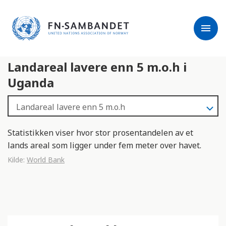
j
M
e
e
menu
r
r
m
k
l
:
Landareal lavere enn 5 m.o.h i
e
D
s
e
Uganda
e
t
r
t
e
e
n
Statistikken viser hvor stor prosentandelen av et
e
lands areal som ligger under fem meter over havet.
t
Kilde:
World Bank
t
s
t
e
d
e