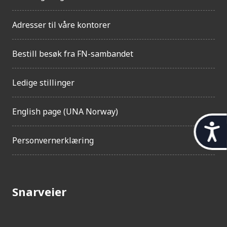
Adresser til våre kontorer
Bestill besøk fra FN-sambandet
Ledige stillinger
English page (UNA Norway)
t
Personvernerklæring
i
l
g
Snarveier
j
e