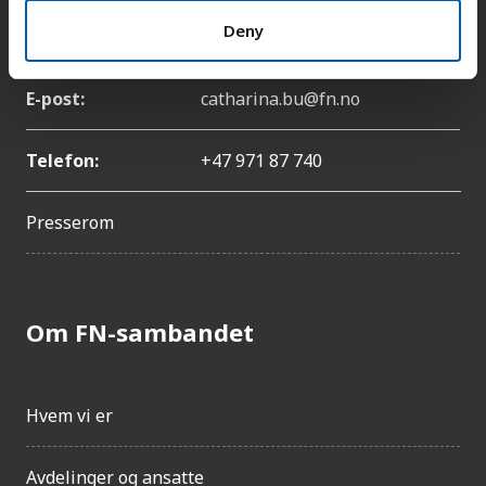
Deny
Navn:
Catharina Bu
E-post:
catharina.bu@fn.no
Telefon:
+47 971 87 740
Presserom
Om FN-sambandet
Hvem vi er
Avdelinger og ansatte