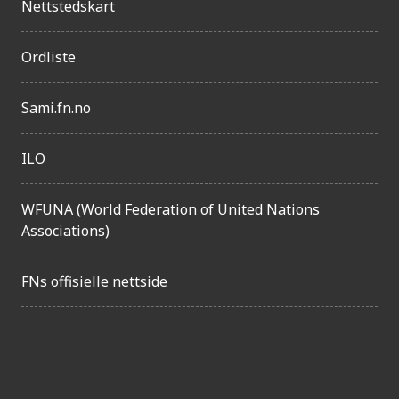
n
Nettstedskart
g
e
Ordliste
l
Sami.fn.no
i
g
ILO
h
e
WFUNA (World Federation of United Nations
t
Associations)
FNs offisielle nettside