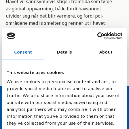
Havet vil sannsynligvis stige i framtida som følge
av global oppvarming, både fordi havvannet
utvider seg når det blir varmere, og fordi pol-
områdene med is smelter og renner ut i havet.
Forskere har funnet ut at is og snøsmelting vil gi
størst havnivåstigning i et bredt belte langs
ekvator, som omfatter de fleste fattige og
Consent
Details
About
lavtliggende kyststater.
Havstigningskart
This website uses cookies
We use cookies to personalise content and ads, to
provide social media features and to analyse our
traffic. We also share information about your use of
our site with our social media, advertising and
Hold deg oppdatert på FN,
analytics partners who may combine it with other
arbeidslivsnytt eller verden i
information that you’ve provided to them or that
they’ve collected from your use of their services.
skolen