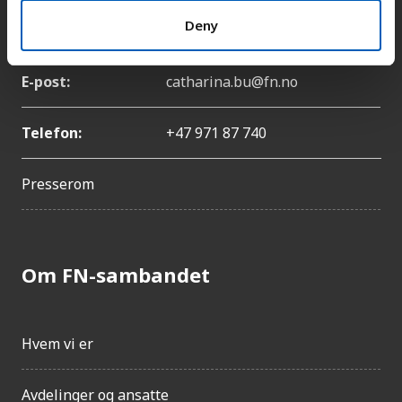
Deny
Navn:
Catharina Bu
E-post:
catharina.bu@fn.no
Telefon:
+47 971 87 740
Presserom
Om FN-sambandet
Hvem vi er
Avdelinger og ansatte