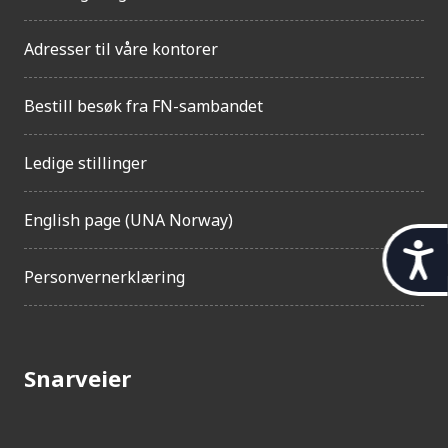
Adresser til våre kontorer
Bestill besøk fra FN-sambandet
Ledige stillinger
English page (UNA Norway)
t
Personvernerklæring
i
l
g
Snarveier
j
e