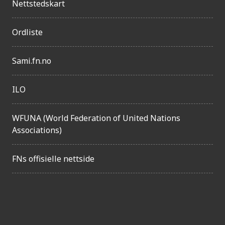
n
Nettstedskart
g
e
Ordliste
l
Sami.fn.no
i
g
ILO
h
e
WFUNA (World Federation of United Nations
t
Associations)
FNs offisielle nettside