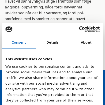
Havet vil sannsynligvis stige i framtida som følge
av global oppvarming, både fordi havvannet
utvider seg når det blir varmere, og fordi pol-
områdene med is smelter og renner ut i havet.
Forskere har funnet ut at is og snøsmelting vil gi
størst havnivåstigning i et bredt belte langs
ekvator, som omfatter de fleste fattige og
Consent
Details
About
lavtliggende kyststater.
Havstigningskart
This website uses cookies
We use cookies to personalise content and ads, to
provide social media features and to analyse our
traffic. We also share information about your use of
our site with our social media, advertising and
Hold deg oppdatert på FN,
analytics partners who may combine it with other
arbeidslivsnytt eller verden i
information that you’ve provided to them or that
they’ve collected from your use of their services.
skolen