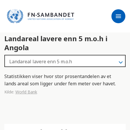
j
M
e
e
menu
r
r
m
k
l
:
Landareal lavere enn 5 m.o.h i
e
D
s
e
Angola
e
t
r
t
e
e
n
Statistikken viser hvor stor prosentandelen av et
e
lands areal som ligger under fem meter over havet.
t
Kilde:
World Bank
t
s
t
e
d
e