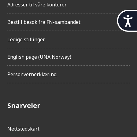
Adresser til våre kontorer
t
Bestill besøk fra FN-sambandet
i
l
g
Ledige stillinger
j
e
n
English page (UNA Norway)
g
e
Personvernerklæring
l
i
g
h
e
Snarveier
t
Nettstedskart