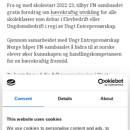
Fra og med skolestart 2022-23, tilbyr FN-sambandet
gratis foredrag om
bærekraftig utvikling
for alle
skoleklasser som deltar i Elevbedrift eller
Ungdomsbedrift i regi av Ungt Entreprenørskap.
Gjennom samarbeidet med Ungt Entreprenørskap
Norge håper FN-sambandet å bidra til at norske
elever øker kunnskapen og handlingskompetansen
for en bærekraftig fremtid.
Ta kontakt med din fylkesorganisasjon i Ungt
Entreprenørskap for å starte med elev- eller
ungdomsbedrift på din skole, og for å bestille
foredrag.
Consent
Details
About
This website uses cookies
We use cookies to personalise content and ads, to