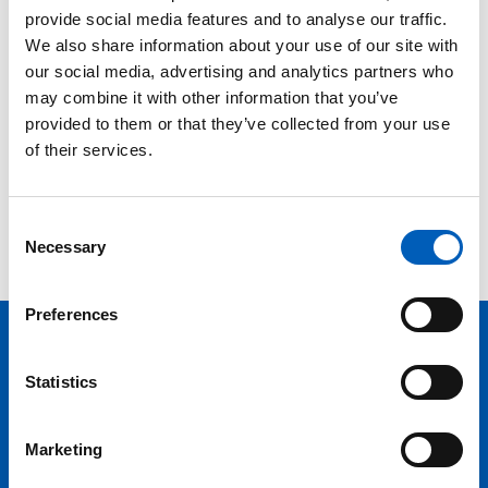
provide social media features and to analyse our traffic.
We also share information about your use of our site with
our social media, advertising and analytics partners who
may combine it with other information that you’ve
provided to them or that they’ve collected from your use
of their services.
C
Necessary
o
n
s
Preferences
e
n
Hold deg oppdatert på FN,
t
Statistics
S
arbeidslivsnytt eller verden i
e
skolen
Marketing
l
e