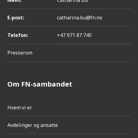
Navn:
Catharina Bu
E-post:
catharina.bu@fn.no
Telefon:
+47 971 87 740
Presserom
Om FN-sambandet
Hvem vi er
Avdelinger og ansatte