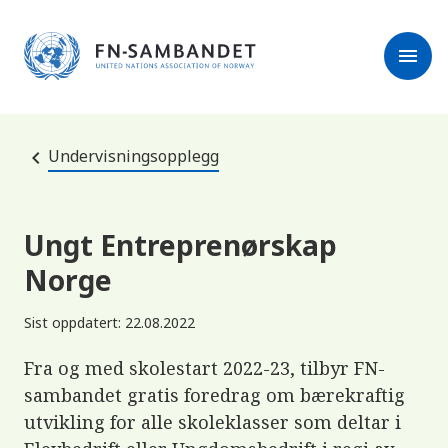
M
r
e
m
r
menu
k
l
:
e
D
s
e
e
t
t
r
e
Undervisningsopplegg
e
n
e
t
t
s
Ungt Entreprenørskap
t
e
Norge
d
e
t
Sist oppdatert: 22.08.2022
i
n
n
Fra og med skolestart 2022-23, tilbyr FN-
e
h
sambandet gratis foredrag om bærekraftig
o
utvikling for alle skoleklasser som deltar i
l
d