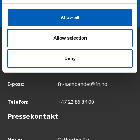
arrow_forward
Velg nyhetsbrev
c
t
Allow all
i
o
n
Allow selection
Kontakt
Deny
Adresse:
Kongens gate 14, 0153 Oslo
E-post:
fn-sambandet@fn.no
Telefon:
+47 22 86 84 00
Pressekontakt