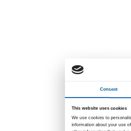
r
u
k
e
r
e
n
s
k
j
e
r
m
l
e
s
e
r
;
Consent
T
r
y
k
This website uses cookies
k
p
We use cookies to personalis
å
C
information about your use of
o