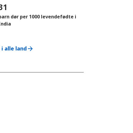
31
barn dør per 1000 levendefødte i
India
i alle land
arrow_forward