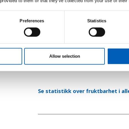
 provided to them or that they’ve collected from your use of their
Preferences
Statistics
NORGE
1,4
Allow selection
barn per kvinne i Norge
Se statistikk over fruktbarhet i all