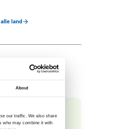
 alle land
arrow_forward
r kvinne
About
se our traffic. We also share
ers who may combine it with