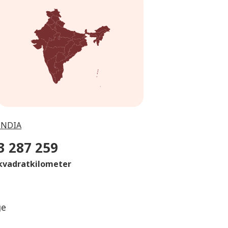
INDIA
3 287 259
kvadratkilometer
ge