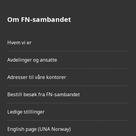
i
g
h
Om FN-sambandet
e
t
Hvem vi er
Avdelinger og ansatte
Adresser til våre kontorer
Bestill besøk fra FN-sambandet
Ledige stillinger
English page (UNA Norway)