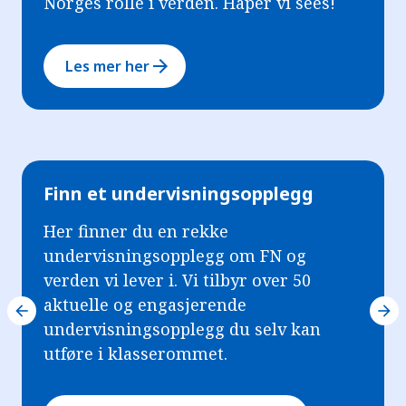
Norges rolle i verden. Håper vi sees!
arrow_forward
Les mer her
Finn et undervisningsopplegg
Her finner du en rekke
undervisningsopplegg om FN og
verden vi lever i. Vi tilbyr over 50
aktuelle og engasjerende
arrow_back
arrow_forward
undervisningsopplegg du selv kan
utføre i klasserommet.