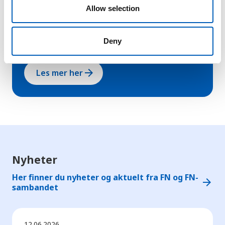
n
Allow selection
med å sikre rettigheter i arbeidslivet,
sosial rettferdighet og anstendige
arbeidsforhold for alle.
Deny
arrow_forward
Les mer her
Nyheter
Her finner du nyheter og aktuelt fra FN og FN-
arrow_forward
sambandet
12.06.2026