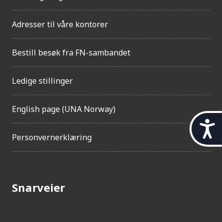
Adresser til våre kontorer
Bestill besøk fra FN-sambandet
Ledige stillinger
English page (UNA Norway)
t
Personvernerklæring
i
l
g
Snarveier
j
e