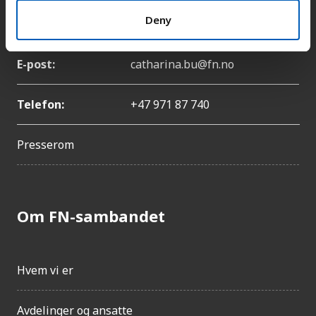
Deny
Navn:
Catharina Bu
E-post:
catharina.bu@fn.no
Telefon:
+47 971 87 740
Presserom
Om FN-sambandet
Hvem vi er
Avdelinger og ansatte