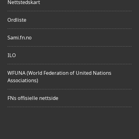
n
Nettstedskart
g
e
Ordliste
l
Sami.fn.no
i
g
ILO
h
e
WFUNA (World Federation of United Nations
t
Associations)
FNs offisielle nettside