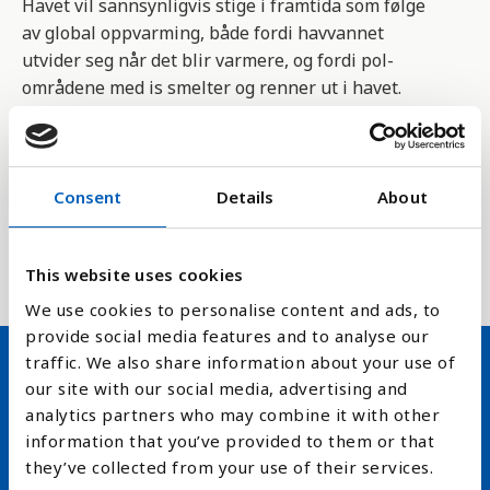
Havet vil sannsynligvis stige i framtida som følge
av global oppvarming, både fordi havvannet
utvider seg når det blir varmere, og fordi pol-
områdene med is smelter og renner ut i havet.
Forskere har funnet ut at is og snøsmelting vil gi
størst havnivåstigning i et bredt belte langs
ekvator, som omfatter de fleste fattige og
Consent
Details
About
lavtliggende kyststater.
Havstigningskart
This website uses cookies
We use cookies to personalise content and ads, to
provide social media features and to analyse our
traffic. We also share information about your use of
our site with our social media, advertising and
Hold deg oppdatert på FN,
analytics partners who may combine it with other
arbeidslivsnytt eller verden i
information that you’ve provided to them or that
they’ve collected from your use of their services.
skolen