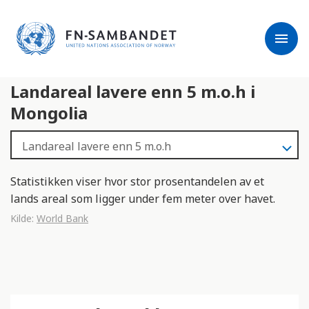
j
M
e
e
menu
r
r
m
k
l
:
Landareal lavere enn 5 m.o.h i
e
D
s
e
Mongolia
e
t
r
t
e
e
n
Statistikken viser hvor stor prosentandelen av et
e
lands areal som ligger under fem meter over havet.
t
Kilde:
World Bank
t
s
t
e
d
e