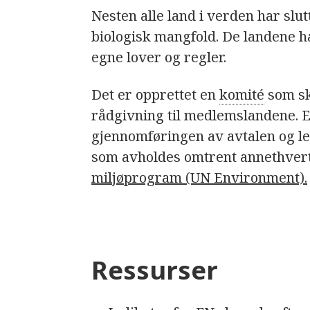
Nesten alle land i verden har slut
biologisk mangfold. De landene har
egne lover og regler.
Det er opprettet en
komité
som sk
rådgivning til medlemslandene. E
gjennomføringen av avtalen og le
som avholdes omtrent annethvert 
miljøprogram (UN Environment).
Ressurser