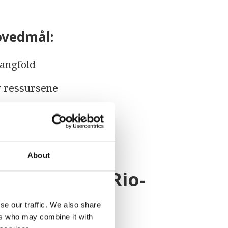
ovedmål:
angfold
 ressursene
surser rettferdig.
About
 vedtatt på Rio-
se our traffic. We also share
ers who may combine it with