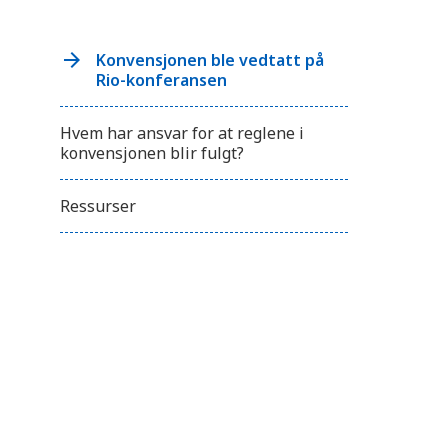
n
e
t
t
Konvensjonen ble vedtatt på
s
Rio-konferansen
t
e
d
Hvem har ansvar for at reglene i
e
t
konvensjonen blir fulgt?
t
i
l
Ressurser
s
y
n
s
h
e
m
m
e
d
e
s
o
m
b