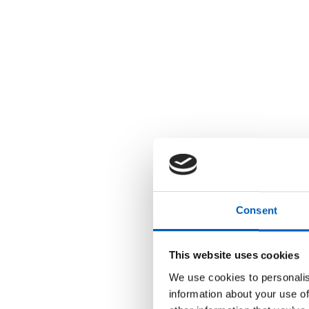
r
u
k
e
r
e
n
s
k
j
e
r
m
l
e
s
e
r
;
Consent
T
r
y
k
This website uses cookies
k
p
We use cookies to personalis
å
C
information about your use of
o