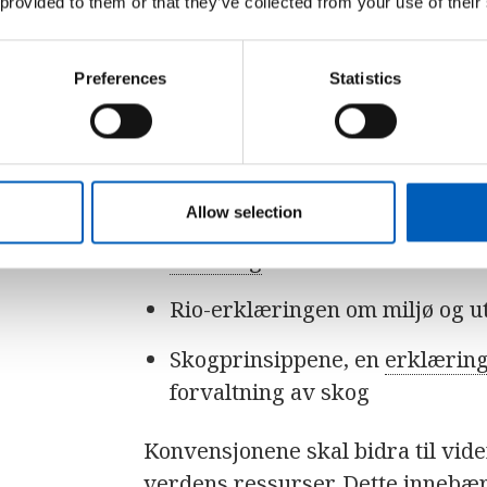
 provided to them or that they’ve collected from your use of their
Konvensjonen om biologisk mangf
som ble vedtatt under miljø- og u
1992. De to andre var
klimakonve
Preferences
Statistics
ørkenspredning.
Under Rio-konferansen ble lande
Allow selection
Agenda 21, en omfattende hand
utvikling
verden over
Rio-erklæringen om miljø og u
Skogprinsippene, en
erklærin
forvaltning av skog
Konvensjonene skal bidra til vid
verdens ressurser. Dette innebær