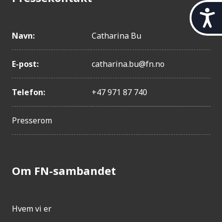
t
i
l
Navn:
Catharina Bu
g
j
E-post:
catharina.bu@fn.no
e
n
g
Telefon:
+47 971 87 740
e
l
i
Presserom
g
h
e
t
Om FN-sambandet
Hvem vi er