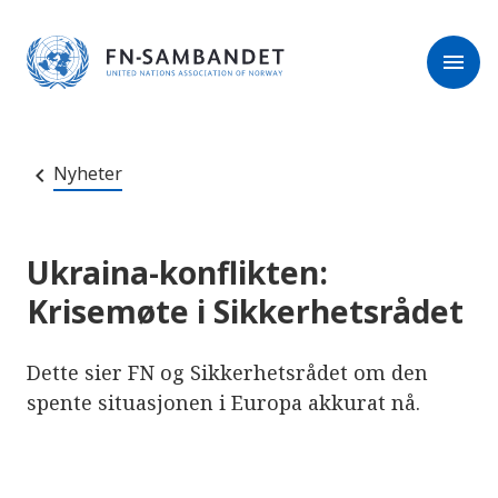
M
r
e
m
r
menu
k
l
:
e
D
s
e
e
t
t
r
e
Nyheter
e
n
e
t
t
s
Ukraina-konflikten:
t
e
Krisemøte i Sikkerhetsrådet
d
e
t
i
Dette sier FN og Sikkerhetsrådet om den
n
n
spente situasjonen i Europa akkurat nå.
e
h
o
l
d