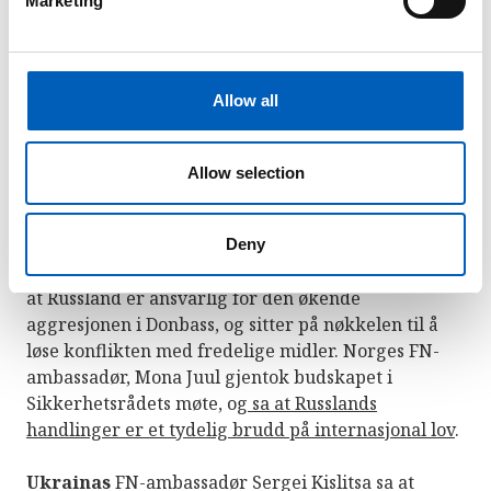
Marketing
møtet,
ifølge Reuters
. Sikkerhetsrådet har
l
forståelig nok ikke kommet med noen felles
e
uttalelse om situasjonen.
c
t
Allow all
Ingen av Sikkerhetsrådets medlemmer støtter
i
Russlands handlinger,
skriver ABC nyheter
.
o
n
Allow selection
Norge
, som sitter i Sikkerhetsrådet fordømmer
Russlands handlinger og støtter Ukrainas
suverenitet og territorielle integritet.
Deny
Utenriksminister Anniken Huitfeldt
sier på twitter
at Russland er ansvarlig for den økende
aggresjonen i Donbass, og sitter på nøkkelen til å
løse konflikten med fredelige midler. Norges FN-
ambassadør, Mona Juul gjentok budskapet i
Sikkerhetsrådets møte, og
sa at Russlands
handlinger er et tydelig brudd på internasjonal lov
.
Ukrainas
FN-ambassadør Sergei Kislitsa sa at