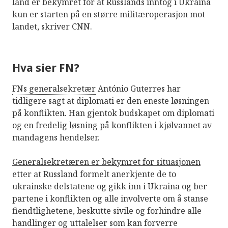
land er bekymret for at Russlands inntog i Ukraina
kun er starten på en større militæroperasjon mot
landet, skriver CNN.
Hva sier FN?
FNs generalsekretær
António Guterres har
tidligere sagt at diplomati er den eneste løsningen
på konflikten. Han gjentok budskapet om diplomati
og en fredelig løsning på konflikten i kjølvannet av
mandagens hendelser.
Generalsekretæren er bekymret for situasjonen
etter at Russland formelt anerkjente de to
ukrainske delstatene og gikk inn i Ukraina og ber
partene i konflikten og alle involverte om å stanse
fiendtlighetene, beskutte sivile og forhindre alle
handlinger og uttalelser som kan forverre