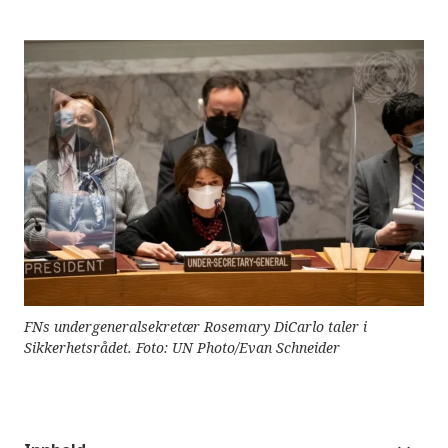
e
r
e
t
t
i
l
g
j
e
n
g
e
l
i
g
h
e
t
s
s
FNs undergeneralsekretær Rosemary DiCarlo taler i
y
Sikkerhetsrådet. Foto: UN Photo/Evan Schneider
s
t
e
m
.