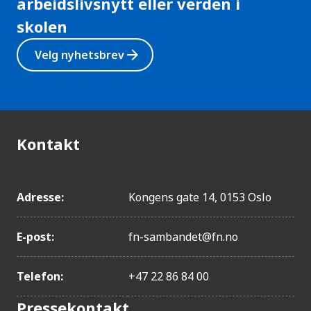
arbeidslivsnytt eller verden i
skolen
arrow_forward
Velg nyhetsbrev
Kontakt
Adresse:
Kongens gate 14, 0153 Oslo
E-post:
fn-sambandet@fn.no
Telefon:
+47 22 86 84 00
Pressekontakt