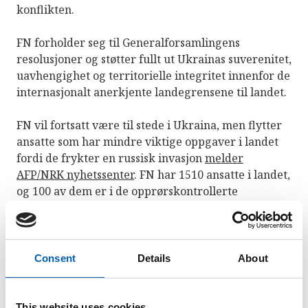
konflikten.
FN forholder seg til Generalforsamlingens
resolusjoner og støtter fullt ut Ukrainas suverenitet,
uavhengighet og territorielle integritet innenfor de
internasjonalt anerkjente landegrensene til landet.
FN vil fortsatt være til stede i Ukraina, men flytter
ansatte som har mindre viktige oppgaver i landet
fordi de frykter en russisk invasjon
melder
AFP/NRK nyhetssenter
. FN har 1510 ansatte i landet,
og 100 av dem er i de opprørskontrollerte
områdene.
FNs
høykommissær
for flyktninger sier de
foreløpig ikke har sett en økning i folk som flykter
Consent
Details
About
fra Ukraina, men er forberedt på at det kan skje
dersom konflikten forverrer seg.
This website uses cookies