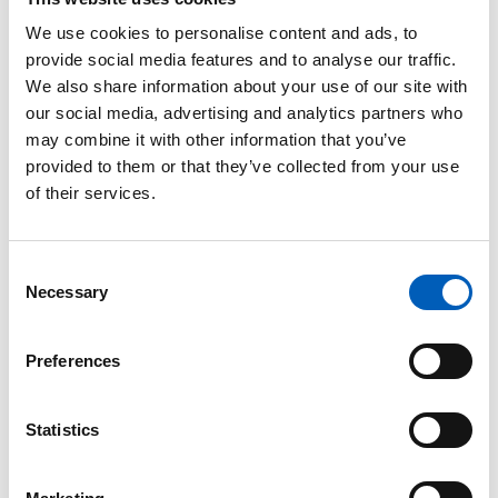
— Risikoen for storkonflikt er her og på avverges
We use cookies to personalise content and ads, to
for en hver pris, sa Rosemary DiCarlo, FNs
provide social media features and to analyse our traffic.
undergeneralsekretær for politiske og
We also share information about your use of our site with
fredsbevarende saker. Hun tok som FNs
our social media, advertising and analytics partners who
generalsekretær sterk avstand fra Russlands
may combine it with other information that you’ve
handlinger, og forsikret om at FN vil fortsette å
provided to them or that they’ve collected from your use
være tilstede i landet og jobbe for en løsning,
of their services.
skriver UN News
.
C
Necessary
Hva sier FNs sikkerhetsråd?
o
n
Til tross for at Russlands aggresjon var årsaken til
s
Preferences
krisemøtet i
Sikkerhetsrådet
, ble møtet ble ledet av
e
Russland. Dette er fordi det er Russland som har
n
formannskapet i Sikkerhetsrådet denne måneden.
t
Statistics
S
Det var Storbritannia, Frankrike og USA som ba om
e