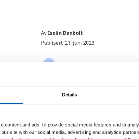
Av
Iselin Danbolt
Publisert: 21. juni 2023
link
Kopier lenke
Details
Flere land i Europa hadde sitt va
fersk rapport fra
Verdens meteor
klimatjeneste Copernicus. Rappo
e content and ads, to provide social media features and to analy
av fornybar energi vil gi utbytte
 our site with our social media, advertising and analytics partn