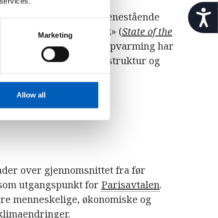
 services.
t
nn, hetebølger i havet, enestående
i
tilstanden i Europa 2022» (
State of the
l
Marketing
g
 flere tiår med raskere oppvarming har
j
ropas sosioøkonomiske struktur og
e
n
g
e
Allow all
l
i
g
h
e
t
ader over gjennomsnittet fra før
 som utgangspunkt for
Parisavtalen
.
ore menneskelige, økonomiske og
klimaendringer.