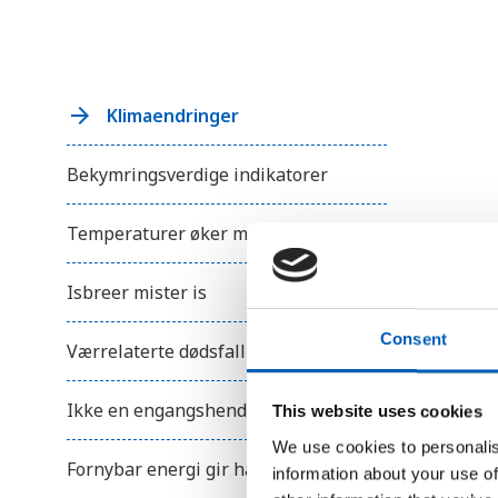
r
u
k
e
r
e
Klimaendringer
n
s
k
j
Bekymringsverdige indikatorer
e
r
m
Temperaturer øker mest på Svalbard
l
e
s
Isbreer mister is
e
r
;
Consent
T
Værrelaterte dødsfall
r
y
k
Ikke en engangshendelse
This website uses cookies
k
p
We use cookies to personalis
å
Fornybar energi gir håp
C
information about your use of
o