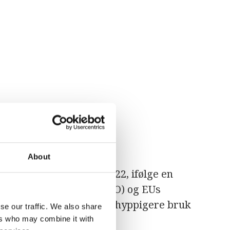
About
rmeste år noensinne i 2022, ifølge en
ologiorganisasjon
(WMO) og EUs
rten antyder derimot en hyppigere bruk
se our traffic. We also share
. Dette melder
UN News
.
ers who may combine it with