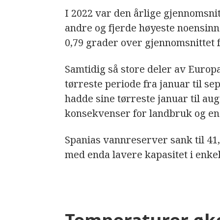
I 2022 var den årlige gjennomsn
andre og fjerde høyeste noensin
0,79 grader over gjennomsnittet 
Samtidig så store deler av Europ
tørreste periode fra januar til s
hadde sine tørreste januar til a
konsekvenser for landbruk og en
Spanias vannreserver sank til 41,9
med enda lavere kapasitet i enke