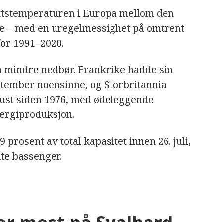
ittstemperaturen i Europa mellom den
ne – med en uregelmessighet på omtrent
for 1991–2020.
a mindre nedbør. Frankrike hadde sin
eptember noensinne, og Storbritannia
ugust siden 1976, med ødeleggende
ergiproduksjon.
 prosent av total kapasitet innen 26. juli,
lte bassenger.