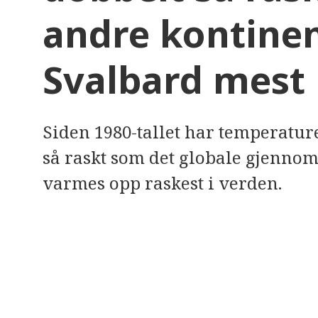
e
andre kontinen
r
e
t
t
Svalbard mest 
i
l
g
j
e
n
Siden 1980-tallet har temperatur
g
e
så raskt som det globale gjennom
l
i
g
varmes opp raskest i verden.
h
e
t
s
s
y
s
t
e
m
.
T