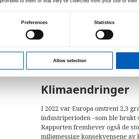
 provided to them or that they’ve collected from your use of their
Ekstrem varme, tørke og skogbra
isbresmelting – rapporten «Klima
Preferences
Statistics
Climate in Europe 2022
) viser at
hatt enorme innvirkninger på Eu
økosystemer.
Allow selection
Klimaendringer
I 2022 var Europa omtrent 2,3 gr
industriperioden –som ble brukt
Rapporten fremhever også de st
miljømessige konsekvensene av 