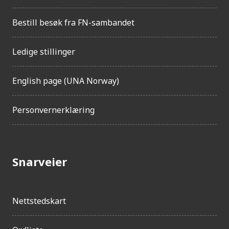
g
e
Bestill besøk fra FN-sambandet
l
i
g
Ledige stillinger
h
e
t
English page (UNA Norway)
Personvernerklæring
Snarveier
Nettstedskart