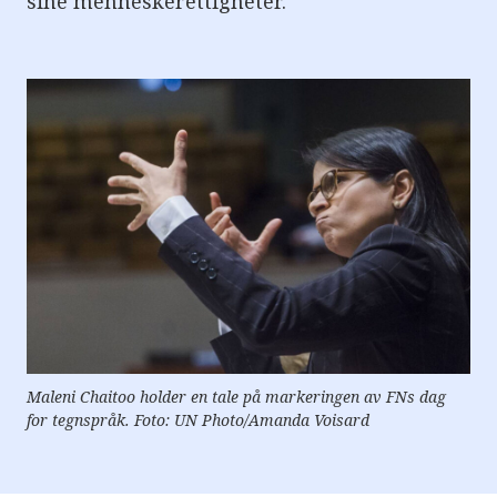
sine menneskerettigheter.
e
r
e
t
t
i
l
g
j
e
n
g
e
l
i
g
h
e
t
s
s
y
Maleni Chaitoo holder en tale på markeringen av FNs dag
s
t
for tegnspråk. Foto: UN Photo/Amanda Voisard
e
m
.