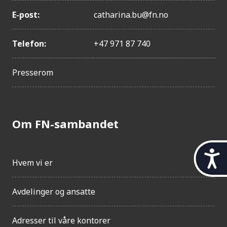
E-post:
catharina.bu@fn.no
Telefon:
+47 971 87 740
Presserom
Om FN-sambandet
t
Hvem vi er
i
l
g
Avdelinger og ansatte
j
e
n
Adresser til våre kontorer