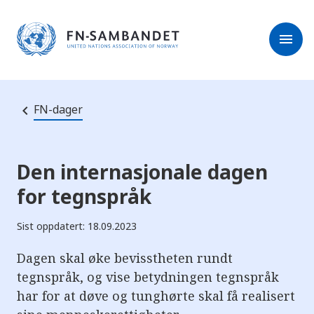
M
r
e
m
r
menu
k
l
:
e
D
s
e
e
t
t
r
e
FN-dager
e
n
e
t
t
s
Den internasjonale dagen
t
e
for tegnspråk
d
e
t
Sist oppdatert: 18.09.2023
i
n
n
Dagen skal øke bevisstheten rundt
e
h
tegnspråk, og vise betydningen tegnspråk
o
har for at døve og tunghørte skal få realisert
l
d