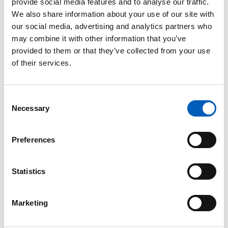
provide social media features and to analyse our traffic.
FNs generalforsamling
vedtok 19. desember 2017 at
We also share information about your use of our site with
den 23. september skal være den internasjonale
our social media, advertising and analytics partners who
dagen for tegnspråk. Datoen 23. september er valgt
may combine it with other information that you’ve
siden Verdensforbundet for døve ble opprettet
provided to them or that they’ve collected from your use
denne dagen i 1951.
of their services.
Generalforsamlingen vedtok å opprette dagen for å
skape blest rundt viktigheten av tegnspråk og for å
C
fremme flerspråklighet. FN bruker flerspråklighet
Necessary
o
som et middel for å fremme, bevare og beskytte
n
mangfoldet av ulike språk og kulturer.
s
Preferences
e
Tegnspråk benyttes i ulike FN-organ og dette
n
bidrar til å øke effektiviteten, ytelsen og åpenheten
t
Statistics
i organisasjonen.
S
e
Marketing
l
Lær mer
e