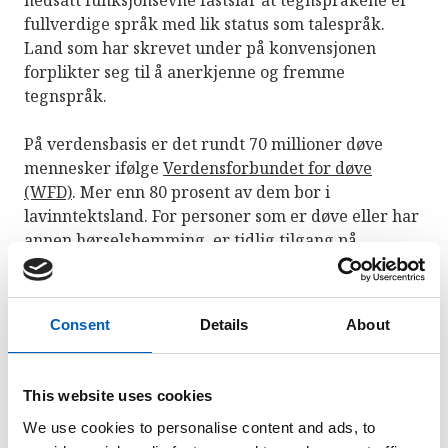
nedsatt funksjonsevne fastslår at tegnspråkene er
fullverdige språk med lik status som talespråk.
Land som har skrevet under på konvensjonen
forplikter seg til å anerkjenne og fremme
tegnspråk.
På verdensbasis er det rundt 70 millioner døve
mennesker ifølge
Verdensforbundet for døve
(WFD)
. Mer enn 80 prosent av dem bor i
lavinntektsland. For personer som er døve eller har
annen hørselshemming, er tidlig tilgang på
tegnspråk og tjenester på tegnspråk avgjørende for
vekst og utvikling. For å kunne nå
bærekraftsmålene må tjenester som god utdanning
Consent
Details
About
være tilgjengelig for døve.
This website uses cookies
Historikk
We use cookies to personalise content and ads, to