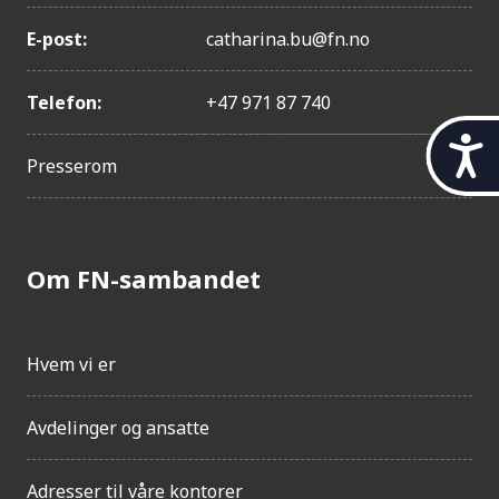
E-post:
catharina.bu@fn.no
Telefon:
+47 971 87 740
t
i
Presserom
l
g
j
e
Om FN-sambandet
n
g
e
l
Hvem vi er
i
g
Avdelinger og ansatte
h
e
t
Adresser til våre kontorer