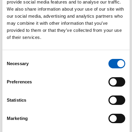
informasjonsvirksomhet om UNICEFs arbeid for
provide social media features and to analyse our traffic.
barn i verden.
UNICEF Norge
er en av 37 nasjonale
We also share information about your use of our site with
komitéer.
our social media, advertising and analytics partners who
may combine it with other information that you’ve
provided to them or that they’ve collected from your use
of their services.
Historie
20. november 1959 vedtok
FNs generalforsamling
C
"
Erklæringen om barnets rettigheter
". Den
Necessary
o
inneholder ti artikler som handler om barns
n
rettigheter. Nøyaktig 30 år etter, 20. november
s
1989, vedtok Generalforsamlingen "
FNs
konvensjon
Preferences
e
om barnets rettigheter
", også kjent som
n
Barnekonvensjonen
.
t
Statistics
S
Barnedagen er en mulighet til å fremme og feire
e
barns rettigheter. Dette engasjementet fører til
Marketing
l
handlinger og tiltak som bygger en bedre verden
e
for barn.