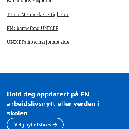
Barnekonvensjonen
Tema:
Menneskerettigheter
FNs barnefond UNICEF
UNICEFs internasjonale side
Hold deg oppdatert på FN,
arbeidslivsnytt eller verden i
skolen
arrow_forward
Velg nyhetsbrev