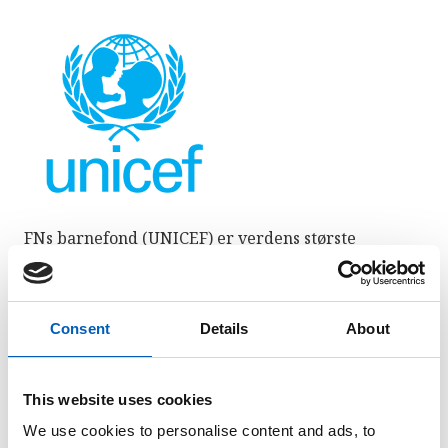
FNs barnefond (UNICEF) er verdens største
hjelpeorganisasjon for barn, og arbeider for barns
rettigheter i over 190 land. Helse, utdanning,
likeverd og beskyttelse er viktige stikkord for
Consent
Details
About
UNICEFs arbeid.
I Norge har UNICEF en nasjonal
komité
. De
This website uses cookies
nasjonale komitéene er støttekomitéer for UNICEF,
og har som formål å samle inn penger til og drive
We use cookies to personalise content and ads, to