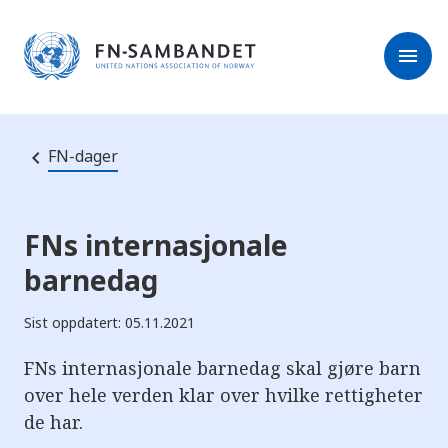
M
r
e
m
r
menu
k
l
:
e
D
s
e
e
t
t
r
e
FN-dager
e
n
e
t
t
s
FNs internasjonale
t
e
barnedag
d
e
t
Sist oppdatert: 05.11.2021
i
n
n
FNs internasjonale barnedag skal gjøre barn
e
h
over hele verden klar over hvilke rettigheter
o
de har.
l
d