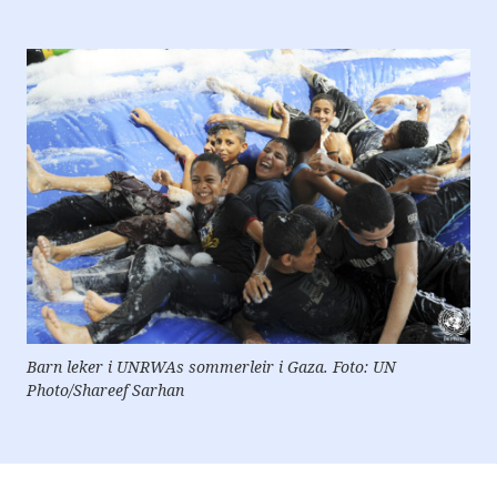
e
r
e
t
t
i
l
g
j
e
n
g
e
l
i
g
h
e
t
s
s
Barn leker i UNRWAs sommerleir i Gaza. Foto: UN
y
Photo/Shareef Sarhan
s
t
e
m
.