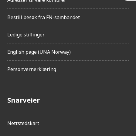
l
Adresser til våre kontorer
g
j
Bestill besøk fra FN-sambandet
e
n
g
Ledige stillinger
e
l
i
English page (UNA Norway)
g
h
Personvernerklæring
e
t
Snarveier
Nettstedskart