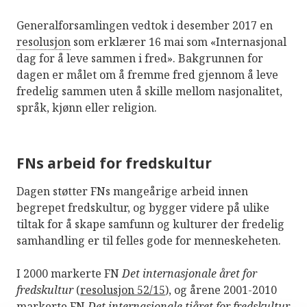
Generalforsamlingen vedtok i desember 2017 en
resolusjon
som erklærer 16 mai som «Internasjonal
dag for å leve sammen i fred». Bakgrunnen for
dagen er målet om å fremme fred gjennom å leve
fredelig sammen uten å skille mellom nasjonalitet,
språk, kjønn eller religion.
FNs arbeid for fredskultur
Dagen støtter FNs mangeårige arbeid innen
begrepet fredskultur, og bygger videre på ulike
tiltak for å skape samfunn og kulturer der fredelig
samhandling er til felles gode for menneskeheten.
I 2000 markerte FN
Det internasjonale året for
fredskultur
(
resolusjon 52/15
), og årene 2001-2010
markerte FN
Det internasjonale tiåret for fredskultur