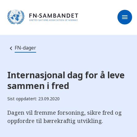
M
r
e
m
r
menu
k
l
:
e
D
s
e
e
t
t
r
e
FN-dager
e
n
e
t
t
s
Internasjonal dag for å leve
t
e
sammen i fred
d
e
t
Sist oppdatert: 23.09.2020
i
n
n
Dagen vil fremme forsoning, sikre fred og
e
h
oppfordre til bærekraftig utvikling.
o
l
d