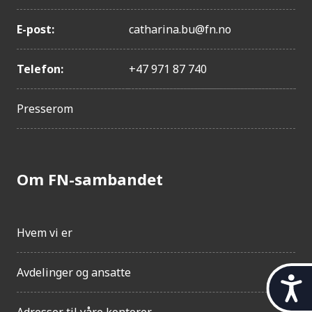
E-post:
catharina.bu@fn.no
Telefon:
+47 971 87 740
Presserom
Om FN-sambandet
Hvem vi er
Avdelinger og ansatte
t
i