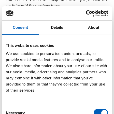
og ikkevold for verdens barn.
Det er FNs organisasjon for utdanning, vitenskap,
kultur og kommunikasjon (UNESCO) som har brukt
Consent
Details
About
og jobbet mest for begrepet fredskultur. Her
bringer de inn prinsippet om at fred ikke bare er
fravær av krig, men inneholder dialog, samarbeid
This website uses cookies
og en felles forståelse for hvordan man løser
We use cookies to personalise content and ads, to
konflikter på en fredelig måte.
provide social media features and to analyse our traffic.
We also share information about your use of our site with
FNs generalforsamling
vedtok i 1999 en erklæring
our social media, advertising and analytics partners who
og handlingsprogram for en fredskultur, for å
may combine it with other information that you’ve
fremme fredskultur og ikkevold.
provided to them or that they’ve collected from your use
of their services.
Lær mer
C
Erklæringen for fredskultur
(the Declaration and
Necessary
o