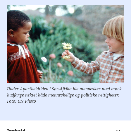
e
r
e
t
t
i
l
g
j
e
n
g
e
l
i
g
h
e
t
Under Apartheidtiden i Sør-Afrika ble mennesker med mørk
s
hudfarge nektet både menneskelige og politiske rettigheter.
s
y
Foto: UN Photo
s
t
e
m
.