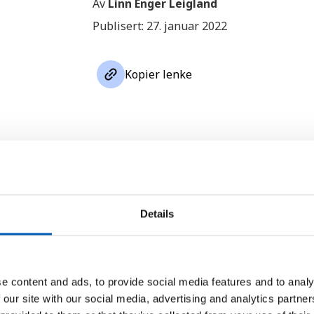
Av
Linn Enger Leigland
Publisert: 27. januar 2022
link
Kopier lenke
Hvem er Taliban?
Taliban er en islamistisk bevegels
Details
1996 til 2001, og siden tok kontro
ble beryktet for sitt brutale styr
islamske lover (sharia). Da ble k
e content and ads, to provide social media features and to analy
mindre forbrytelser som tyveri ku
 our site with our social media, advertising and analytics partn