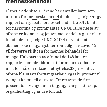
menneskehandel
I løpet av de siste 15 årene har antallet barn som
utsettes for
menneskehandel
doblet seg, ifølgeen
ny
rapport om global menneskehandel
fra FNs kontor
for narkotika og kriminalitet (UNODC). De fleste av
ofrene er kvinner og jenter, men andelen gutter har
femdoblet seg ifølge UNODC. Det er ventet at
økonomiske nedgangstider som følge av covid-19
vil forverre risikoen for menneskehandel for
mange. Halvparten av ofrene i de 148 landene
rapporten omtaler,ble utsatt for menneskehandel
med formål om seksuell utnyttelse.38 prosent av
ofrene ble utsatt fortvangsarbeid og seks prosent til
tvunget kriminell aktivitet. De resterende fire
prosent ble tvunget inn i tigging, tvangsekteskap,
organhøsting og andre formål.