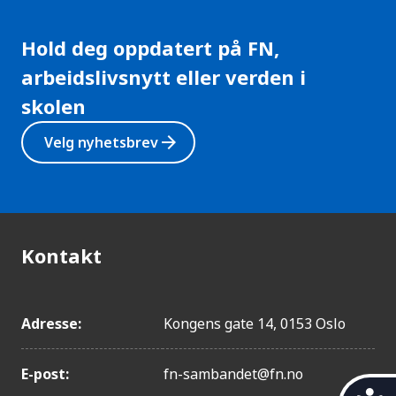
Hold deg oppdatert på FN,
arbeidslivsnytt eller verden i
skolen
arrow_forward
Velg nyhetsbrev
Kontakt
Adresse:
Kongens gate 14, 0153 Oslo
E-post:
fn-sambandet@fn.no