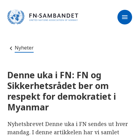
M
r
e
m
r
menu
k
l
:
e
D
s
e
e
t
t
r
e
Nyheter
e
n
e
t
t
s
Denne uka i FN: FN og
t
e
Sikkerhetsrådet ber om
d
e
respekt for demokratiet i
t
i
Myanmar
n
n
e
h
Nyhetsbrevet Denne uka i FN sendes ut hver
o
l
mandag. I denne artikkelen har vi samlet
d