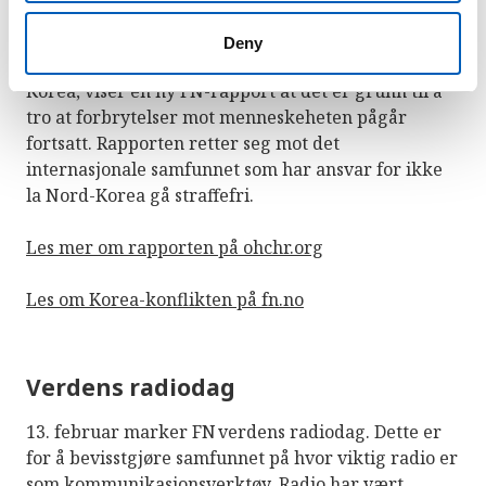
Syv år siden den banebrytende FN-undersøkelsen
Deny
om omfattende menneskerettighetsbrudd i Nord-
Korea, viser en ny FN-rapport at det er grunn til å
tro at forbrytelser mot menneskeheten pågår
fortsatt. Rapporten retter seg mot det
internasjonale samfunnet som har ansvar for ikke
la Nord-Korea gå straffefri.
Les mer om rapporten på ohchr.org
Les om Korea-konflikten på fn.no
Verdens radiodag
13. februar marker FN verdens radiodag. Dette er
for å bevisstgjøre samfunnet på hvor viktig radio er
som kommunikasjonsverktøy. Radio har vært