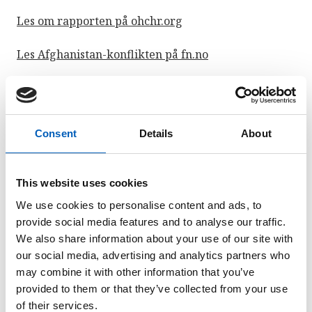
Les om rapporten på ohchr.org
Les Afghanistan-konflikten på fn.no
DR Kongo: Angrep på sivile øker
Consent
Details
About
FN-rapport viser at det har vært en kraftig økning i
angrep på sivile i bestemte regioner i Den
demokratiske republikken Kongo. FN uttrykker
This website uses cookies
forskrekkelse over de nye tallene, som avdekker
nesten tusen sivile ofre i disse områdene i løpet av
We use cookies to personalise content and ads, to
2020.
provide social media features and to analyse our traffic.
We also share information about your use of our site with
Les mer om saken på ohchr.org
our social media, advertising and analytics partners who
may combine it with other information that you’ve
Les om DR Kongo-konflikten på fn.no
provided to them or that they’ve collected from your use
of their services.