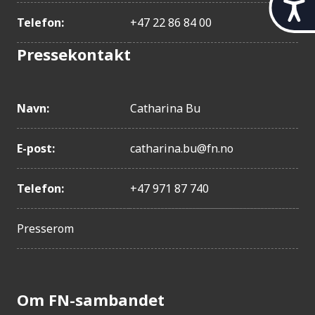
t
i
Telefon:
+47 22 86 84 00
l
g
Pressekontakt
j
e
n
g
Navn:
Catharina Bu
e
l
E-post:
catharina.bu@fn.no
i
g
h
Telefon:
+47 971 87 740
e
t
Presserom
Om FN-sambandet