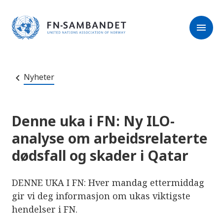
M
r
e
m
r
menu
k
l
:
e
D
s
e
e
t
t
r
e
Nyheter
e
n
e
t
t
s
Denne uka i FN: Ny ILO-
t
e
analyse om arbeidsrelaterte
d
e
dødsfall og skader i Qatar
t
i
n
n
DENNE UKA I FN: Hver mandag ettermiddag
e
h
gir vi deg informasjon om ukas viktigste
o
hendelser i FN.
l
d