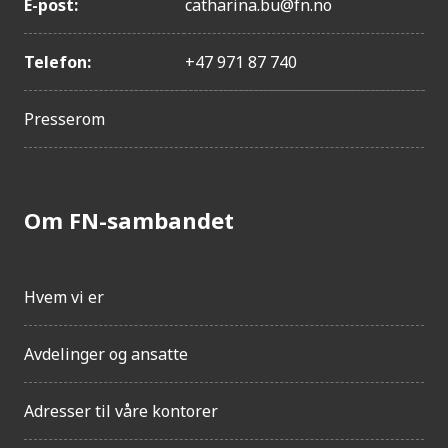
E-post:
catharina.bu@fn.no
j
e
n
Telefon:
+47 971 87 740
g
e
l
Presserom
i
g
h
e
Om FN-sambandet
t
Hvem vi er
Avdelinger og ansatte
Adresser til våre kontorer