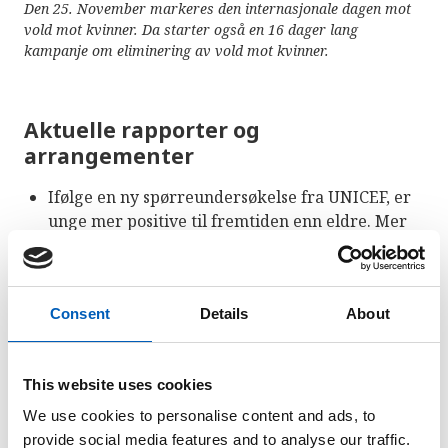
Den 25. November markeres den internasjonale dagen mot
vold mot kvinner. Da starter også en 16 dager lang
kampanje om eliminering av vold mot kvinner.
Aktuelle rapporter og
arrangementer
Ifølge en ny spørreundersøkelse fra UNICEF, er
unge mer positive til fremtiden enn eldre. Mer
enn 50 prosent av de unge mener verden blir et
bedre sted, og at de selv er en del av løsningen.
Les saken på UN News
.
Consent
Details
About
En ny UNCTAD rapport om maritim transport
slår fast at flaskehalser i leveransekjedene har
hindret bedring i økonomien etter pandemien.
This website uses cookies
Rapporten anslår konsumpriser vil være 1,5%
We use cookies to personalise content and ads, to
høyere i 2023 på grunn av økte fraktkostnader.
provide social media features and to analyse our traffic.