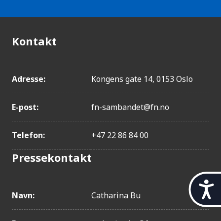
Kontakt
Adresse:
Kongens gate 14, 0153 Oslo
E-post:
fn-sambandet@fn.no
Telefon:
+47 22 86 84 00
Pressekontakt
t
i
Navn:
Catharina Bu
l
g