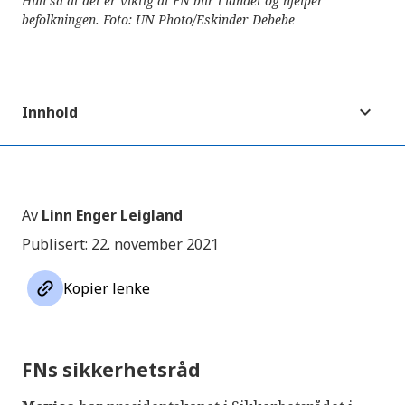
Hun sa at det er viktig at FN blir i landet og hjelper
befolkningen. Foto: UN Photo/Eskinder Debebe
Innhold
Av
Linn Enger Leigland
Publisert: 22. november 2021
link
Kopier lenke
FNs sikkerhetsråd