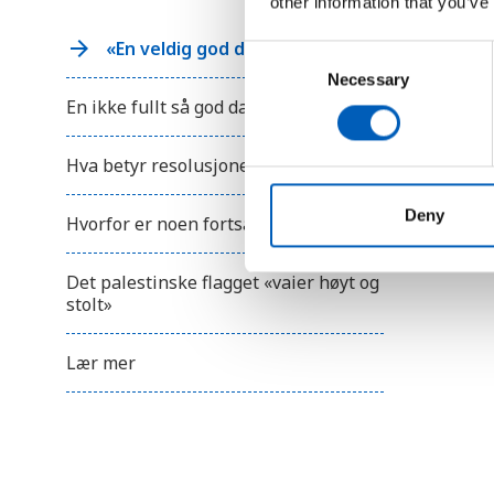
other information that you’ve
n
t
r
«En veldig god dag»
C
o
l
Necessary
o
-
En ikke fullt så god dag for andre
n
F
1
s
0
e
Hva betyr resolusjonen i praksis?
f
o
n
r
t
Deny
å
Hvorfor er noen fortsatt uenige?
å
S
p
e
n
Det palestinske flagget «vaier høyt og
e
l
stolt»
e
e
n
t
c
i
Lær mer
t
l
g
i
j
o
e
n
n
g
e