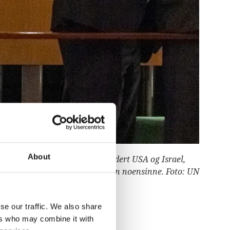
About
us i FN, og bare ni land, inkludert USA og Israel,
emskap, er landet nå nærmere enn noensinne. Foto: UN
se our traffic. We also share
ers who may combine it with