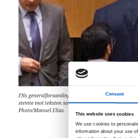
r
u
k
e
r
e
n
s
k
j
e
r
m
l
e
s
e
r
;
Consent
FNs generalforsamling stemte – med overveldende flert
T
r
stemte mot teksten som Norge var medforslagsstiller
y
Photo/Manuel Elías.
k
This website uses cookies
k
p
We use cookies to personalis
å
C
information about your use of
o