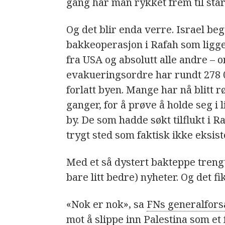
gang har man rykket frem til star
Og det blir enda verre. Israel beg
bakkeoperasjon i Rafah som ligger
fra USA og absolutt alle andre – o
evakueringsordre har rundt 278 
forlatt byen. Mange har nå blitt r
ganger, for å prøve å holde seg i l
by. De som hadde søkt tilflukt i Ra
trygt sted som faktisk ikke eksist
Med et så dystert bakteppe treng
bare litt bedre) nyheter. Og det fi
«Nok er nok», sa
FNs generalfors
mot å slippe inn Palestina som et