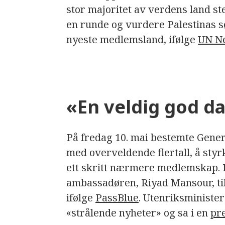
stor majoritet av verdens land st
en runde og vurdere Palestinas 
nyeste medlemsland, ifølge
UN N
«En veldig god d
På fredag 10. mai bestemte Genera
med overveldende flertall, å styrk
ett skritt nærmere medlemskap. D
ambassadøren, Riyad Mansour, til 
ifølge
PassBlue
. Utenriksministe
«strålende nyheter» og sa i en
pr