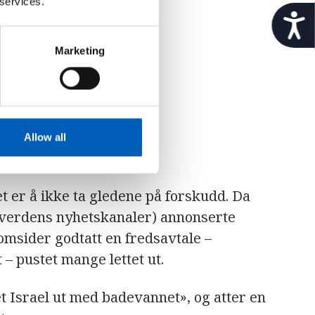
 services.
t
i
l
Marketing
g
j
e
n
g
e
Allow all
l
i
g
t er å ikke ta gledene på forskudd. Da
h
e
le verdens nyhetskanaler) annonserte
t
msider godtatt en fredsavtale –
– pustet mange lettet ut.
et Israel ut med badevannet», og atter en