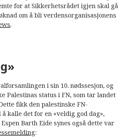
emte for at Sikkerhetsrådet igjen skal gå
søknad om å bli verdensorganisasjonens
ews
.
ag»
lforsamlingen i sin 10. nødssesjon, og
e Palestinas status i FN, som tar landet
ette fikk den palestinske FN-
å kalle det for en «veldig god dag»,
r Espen Barth Eide synes også dette var
essemelding
: