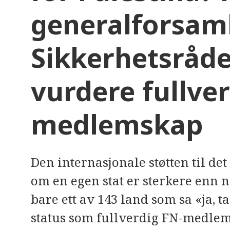
e
generalforsaml
r
e
t
t
Sikkerhetsrådet
i
l
g
j
vurdere fullve
e
n
g
e
l
medlemskap
i
g
h
e
t
Den internasjonale støtten til det
s
s
y
om en egen stat er sterkere enn 
s
t
bare ett av 143 land som sa «ja, ta
e
m
status som fullverdig FN-medlem
.
T