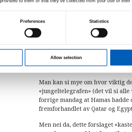
 provided to them or that they’ve collected from your use of their
Av
Iselin L. Danbolt
Preferences
Statistics
Publisert: 13. mai 2024
link
Kopier lenke
Allow selection
Man kan si mye om hvor viktig de
«jungeltelegrafen» (det vil si al
forrige mandag at Hamas hadde o
fremforhandlet av Qatar og Egypt 
Men nei da, dette forslaget «kast