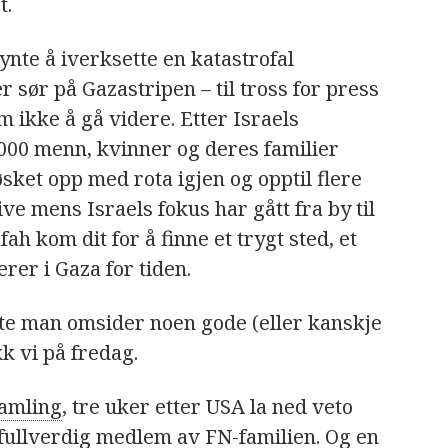
t.
ynte å iverksette en katastrofal
 sør på Gazastripen – til tross for press
m ikke å gå videre. Etter Israels
000
menn, kvinner og deres familier
øsket opp med rota igjen og opptil flere
ive mens Israels fokus har gått fra by til
fah kom dit for å finne et trygt sted, et
erer i Gaza for tiden.
te man omsider noen gode (eller kanskje
kk vi på fredag.
amling
, tre uker etter USA la ned veto
 fullverdig medlem av FN-familien. Og en