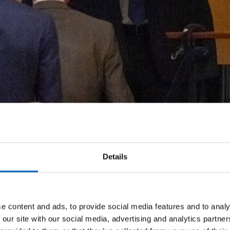
Details
all – for en resolusjon som fremmer Palestinas offisielle stat
 for. Selv om Palestina fortsatt er et stykke unna fullt medl
e content and ads, to provide social media features and to analy
 our site with our social media, advertising and analytics partn