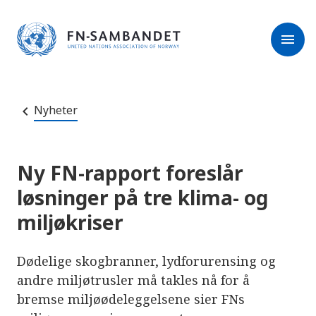
M
r
e
m
r
menu
k
l
:
e
D
s
e
e
t
t
r
e
Nyheter
e
n
e
t
t
s
Ny FN-rapport foreslår
t
e
løsninger på tre klima- og
d
e
miljøkriser
t
i
n
n
Dødelige skogbranner, lydforurensing og
e
h
andre miljøtrusler må takles nå for å
o
bremse miljøødeleggelsene sier FNs
l
d