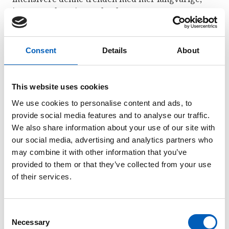
intense og hyppigere skogbranner.
I tillegg til at uerstattelig natur blir ødelagt i
skogbranner genererer brannene svart sot og
Consent
Details
About
annen forurensing som kan ødelegge
drikkevannskilder, bidra til at isbreer smelter
raskere, trigge jordras og skade regnskoger.
This website uses cookies
Aggressive skogbranner og røyken fra dem kan
We use cookies to personalise content and ads, to
også trigge tordenvær og lyn som kan føre til at
provide social media features and to analyse our traffic.
branner starter andre steder. Mennesker og dyr
We also share information about your use of our site with
kan miste hjemmene sine og få helseskader etter
our social media, advertising and analytics partners who
skogbranner. Over 4000 arter kan havne i
may combine it with other information that you’ve
faresonen for utryddelse når mønsteret fra
provided to them or that they’ve collected from your use
skogbranner endrer seg med et varmere klima.
of their services.
Rapporten ber om at verden investerer mer penger
i tiltak som kan redusere risikoen for skogbranner,
C
få på plass rutiner og personell for å takle
Necessary
o