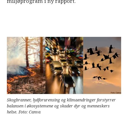
miljøprogram i ny rapport.
e
r
e
t
t
i
l
g
j
e
n
g
e
l
i
g
h
e
t
s
s
y
Skogbranner, lydforurensing og klimaendringer forstyrrer
s
balansen i økosystemene og skader dyr og menneskers
t
e
helse. Foto: Canva
m
.