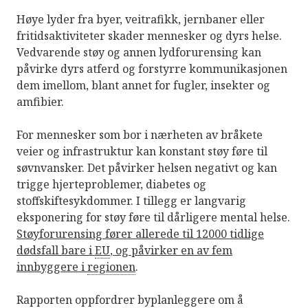
Høye lyder fra byer, veitrafikk, jernbaner eller
fritidsaktiviteter skader mennesker og dyrs helse.
Vedvarende støy og annen lydforurensing kan
påvirke dyrs atferd og forstyrre kommunikasjonen
dem imellom, blant annet for fugler, insekter og
amfibier.
For mennesker som bor i nærheten av bråkete
veier og infrastruktur kan konstant støy føre til
søvnvansker. Det påvirker helsen negativt og kan
trigge hjerteproblemer, diabetes og
stoffskiftesykdommer. I tillegg er langvarig
eksponering for støy føre til dårligere mental helse.
Støyforurensing fører allerede til 12000 tidlige
dødsfall bare i
EU
, og påvirker en av fem
innbyggere i
regionen
.
Rapporten oppfordrer byplanleggere om å