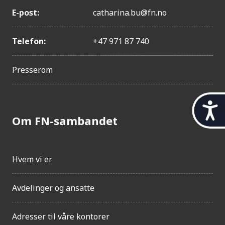
E-post:
catharina.bu@fn.no
Telefon:
+47 971 87 740
Presserom
t
i
Om FN-sambandet
l
g
j
e
Hvem vi er
n
g
Avdelinger og ansatte
e
l
i
Adresser til våre kontorer