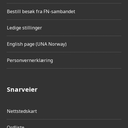
g
h
Bestill besøk fra FN-sambandet
e
t
Ledige stillinger
English page (UNA Norway)
Personvernerklæring
Snarveier
Nettstedskart
Ordliste