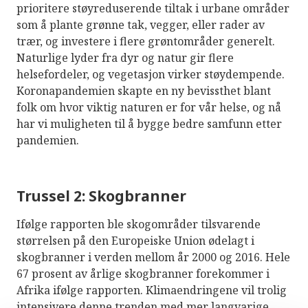
prioritere støyreduserende tiltak i urbane områder
som å plante grønne tak, vegger, eller rader av
trær, og investere i flere grøntområder generelt.
Naturlige lyder fra dyr og natur gir flere
helsefordeler, og vegetasjon virker støydempende.
Koronapandemien skapte en ny bevissthet blant
folk om hvor viktig naturen er for vår helse, og nå
har vi muligheten til å bygge bedre samfunn etter
pandemien.
Trussel 2: Skogbranner
Ifølge rapporten ble skogområder tilsvarende
størrelsen på den Europeiske Union ødelagt i
skogbranner i verden mellom år 2000 og 2016. Hele
67 prosent av årlige skogbranner forekommer i
Afrika ifølge rapporten. Klimaendringene vil trolig
intensivere denne trenden med mer langvarige,