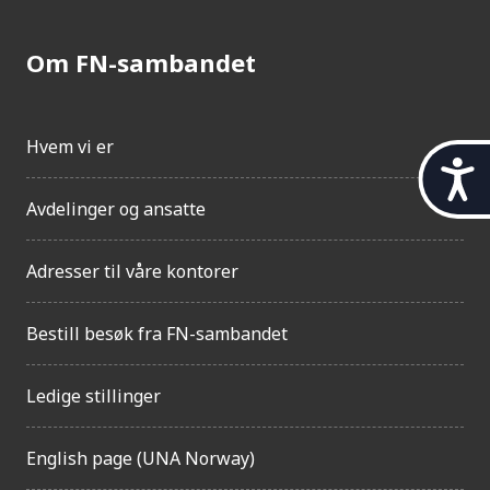
Om FN-sambandet
Hvem vi er
t
i
Avdelinger og ansatte
l
g
j
Adresser til våre kontorer
e
n
g
Bestill besøk fra FN-sambandet
e
l
Ledige stillinger
i
g
h
English page (UNA Norway)
e