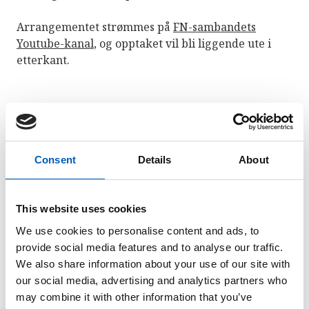
Arrangementet strømmes på
FN-sambandets
Youtube-kanal
, og opptaket vil bli liggende ute i
etterkant.
─ Denne rapporten er en vekker
Det sa Natalia Kanem, sjefen for UNFPA da
rapporten ble lansert.
Consent
Details
About
─ Det overveldende antallet utilsiktede graviditeter
This website uses cookies
i verden viser at det internasjonale samfunnet har
sviktet når det gjelder å sørge for kvinner og
We use cookies to personalise content and ads, to
jenters
menneskerettigheter
, sa Kanem.
provide social media features and to analyse our traffic.
We also share information about your use of our site with
Over 60 prosent av alle uplanlagte graviditeter
our social media, advertising and analytics partners who
ender i abort, og rundt 45 prosent av alle aborter er
may combine it with other information that you’ve