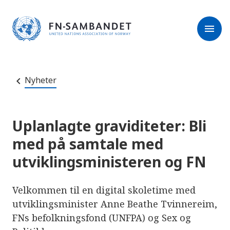
M
r
e
m
r
menu
k
l
:
e
D
s
e
e
t
t
r
e
Nyheter
e
n
e
t
t
s
Uplanlagte graviditeter: Bli
t
e
med på samtale med
d
e
utviklingsministeren og FN
t
i
n
n
Velkommen til en digital skoletime med
e
h
utviklingsminister Anne Beathe Tvinnereim,
o
FNs befolkningsfond (UNFPA) og Sex og
l
d