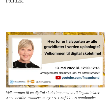
Politikk.
e
r
e
t
t
i
l
g
j
e
n
g
e
l
i
g
h
e
t
s
s
y
s
Velkommen til en digital skoletime med utviklingsminister
t
e
Anne Beathe Tvinnereim og FN. Grafikk: FN-sambandet
m
.