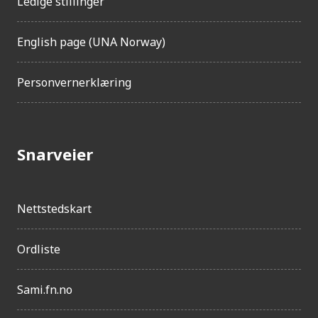
Ledige stillinger
g
e
l
English page (UNA Norway)
i
g
Personvernerklæring
h
e
t
Snarveier
Nettstedskart
Ordliste
Sami.fn.no