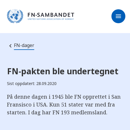
M
r
e
m
r
menu
k
l
:
e
D
s
e
e
t
t
r
e
FN-dager
e
n
e
t
t
s
FN-pakten ble undertegnet
t
e
d
Sist oppdatert: 28.09.2020
e
t
i
På denne dagen i 1945 ble FN opprettet i San
n
Fransisco i USA. Kun 51 stater var med fra
n
e
starten. I dag har FN 193 medlemsland.
h
o
l
d