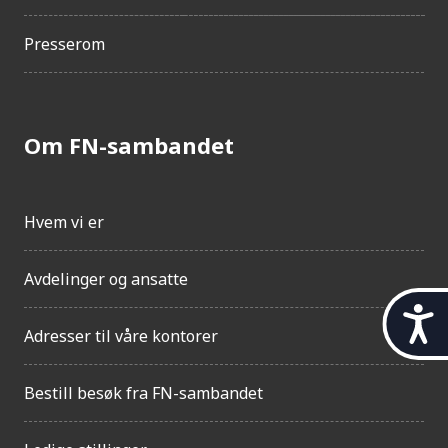
Presserom
Om FN-sambandet
Hvem vi er
Avdelinger og ansatte
t
i
Adresser til våre kontorer
l
g
Bestill besøk fra FN-sambandet
j
e
n