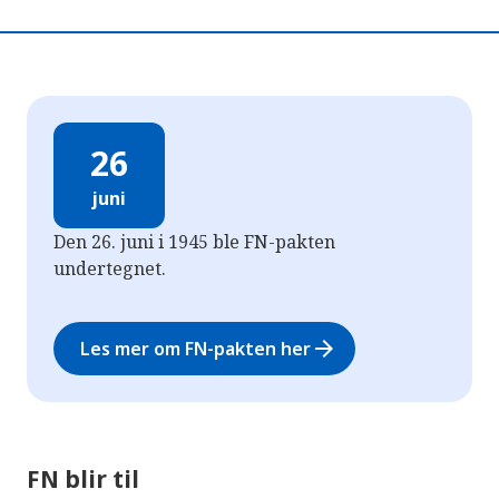
26
juni
Den 26. juni i 1945 ble FN-pakten
undertegnet.
arrow_forward
Les mer om FN-pakten her
FN blir til