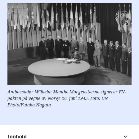
e
r
e
t
t
i
l
g
j
e
n
g
e
l
i
g
h
e
t
Ambassadør Wilhelm Munthe Morgenstierne signerer FN-
s
pakten på vegne av Norge 26. juni 1945. Foto: UN
s
Photo/Yutaka Nagata
y
s
t
e
m
.
Innhold