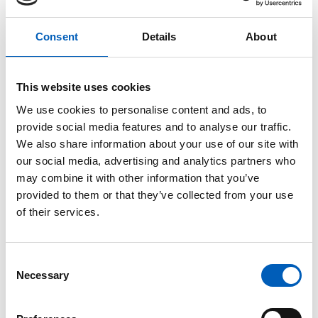
FN-pakten
, og den 26. juni 1945 var den dagen FN-
pakten ble undertegnet av disse representantene.
Consent
Details
About
(Polen kunne ikke sende noen representant til San
Francisco, men regnes som grunnleggerstat
nummer 51).
This website uses cookies
I løpet av høsten ratifiserte de fem faste landene i
We use cookies to personalise content and ads, to
Sikkerhetsrådet og mange andre FN-pakten, og
provide social media features and to analyse our traffic.
den 24.oktober hadde mange nok innlemmet FN-
We also share information about your use of our site with
pakten i sitt lovverk, og den trådte i kraft. Dermed
our social media, advertising and analytics partners who
var FN formelt opprettet, og det er derfor vi feirer
may combine it with other information that you’ve
24. oktober som den offisielle FN-dagen og ikke 26.
provided to them or that they’ve collected from your use
juni.
of their services.
C
Lær mer
Necessary
o
FN-dagen 24. oktober
n
s