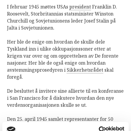
I februar 1945 møttes USAs
president
Franklin D.
Roosevelt, Storbritannias statsminister Winston
Churchill og Sovjetunionens leder Josef Stalin på
Jalta i Sovjetunionen.
Her ble de enige om hvordan de skulle dele
Tyskland inn i ulike okkupasjonssoner etter at
krigen var over og om opprettelsen av De forente
nasjoner. Her ble de også enige om hvordan
avstemmingsprosedyren i
Sikkerhetsrådet
skal
foregå.
De besluttet å invitere sine allierte til en konferanse
i San Francisco for å diskutere hvordan den nye
verdensorganisasjonen skulle se ut.
Den 25. april 1945 samlet representanter for 50
land seg i San Francisco for å sluttføre teksten til