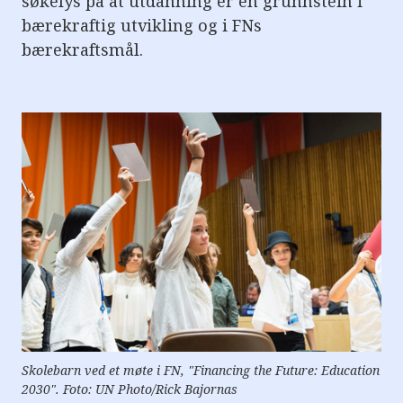
søkelys på at utdanning er en grunnstein i
e
r
bærekraftig utvikling og i FNs
e
bærekraftsmål.
t
t
i
l
g
j
e
n
g
e
l
i
g
h
e
t
s
s
y
s
t
e
m
Skolebarn ved et møte i FN, "Financing the Future: Education
.
2030". Foto: UN Photo/Rick Bajornas