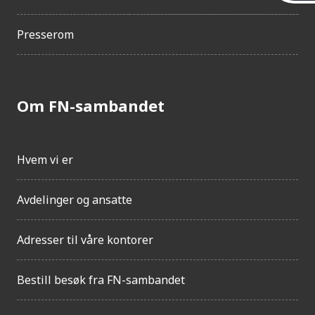
l
g
j
Presserom
e
n
g
e
Om FN-sambandet
l
i
g
h
Hvem vi er
e
t
Avdelinger og ansatte
Adresser til våre kontorer
Bestill besøk fra FN-sambandet