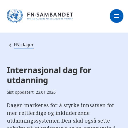
M
r
e
m
r
menu
k
l
:
e
D
s
e
e
t
t
r
e
FN-dager
e
n
e
t
t
s
Internasjonal dag for
t
e
utdanning
d
e
t
Sist oppdatert: 23.01.2026
i
n
n
Dagen markeres for å styrke innsatsen for
e
h
mer rettferdige og inkluderende
o
utdanningssystemer. Den skal også sette
l
d