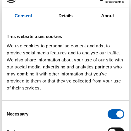
alle»
. En god utdanning er grunnlaget for å
forbedre menneskers liv. Jenter og gutter skal ha
Consent
Details
About
lik tilgang til utdanning med god kvalitet, og den
skal være gratis.
This website uses cookies
We use cookies to personalise content and ads, to
Hvorfor en egen dag for utdanning?
provide social media features and to analyse our traffic.
We also share information about your use of our site with
FNs generalforsamling
vedtok i 2018 å markere en
our social media, advertising and analytics partners who
egen dag for utdanning, gjennom
resolusjon
may combine it with other information that you’ve
73/25.
FN ønsker å løfte opp viktigheten med
provided to them or that they’ve collected from your use
kvalitet i utdanningen på alle nivåer.
of their services.
Det at landene stemte fram en egen dag for
utdanning viser også at medlemslandene tar retten
C
til utdanning på alvor.
Necessary
o
n
FN understreker at utdanning spiller en viktig rolle
s