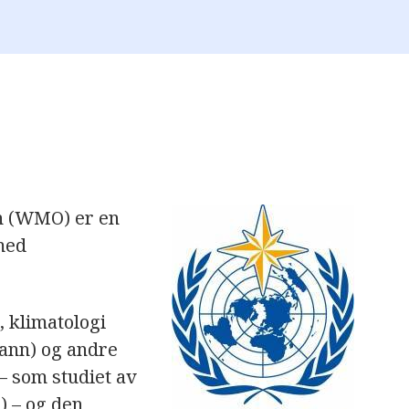
n (WMO) er en
med
 klimatologi
vann) og andre
– som studiet av
) – og den