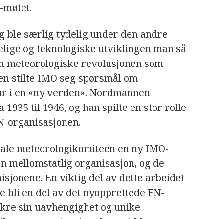
n-møtet.
 ble særlig tydelig under den andre
lige og teknologiske utviklingen man så
den meteorologiske revolusjonen som
igen stilte IMO seg spørsmål om
tur i en «ny verden». Nordmannen
935 til 1946, og han spilte en stor rolle
FN-organisasjonen.
nale meteorologikomiteen en ny IMO-
en mellomstatlig organisasjon, og de
sjonene. En viktig del av dette arbeidet
 bli en del av det nyopprettede FN-
ikre sin uavhengighet og unike