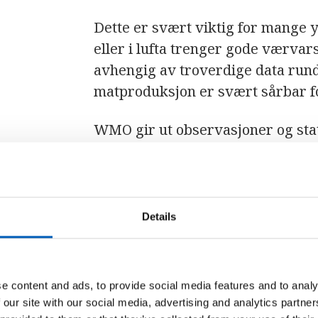
Dette er svært viktig for mange 
eller i lufta trenger gode værvars
avhengig av troverdige data rund
matproduksjon er svært sårbar f
WMO gir ut observasjoner og sta
meteorologi og hydrologi (inklu
klimaendringer og ozonlaget). De
opplæring i meteorologi og hydrol
av vær- og klimarelaterte farer.
Details
pålitelige prognoser og tidlige ad
tornadoer og andre ekstreme he
prognoser angående gresshoppes
e content and ads, to provide social media features and to analy
giftige stoffer, vulkansk aske).
 our site with our social media, advertising and analytics partn