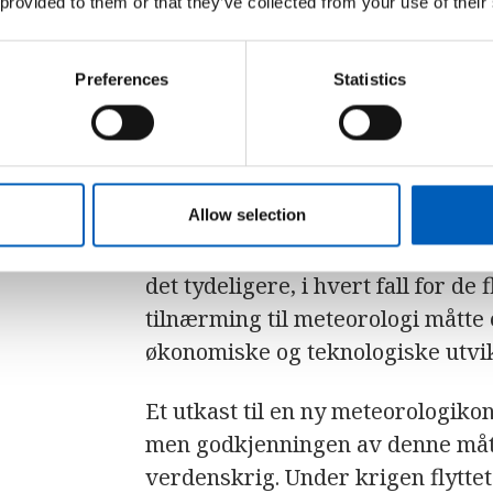
 provided to them or that they’ve collected from your use of their
Preferences
Statistics
Hvorfor ble WMO
Vær, klima og vann har alltid vær
Allow selection
meteorologiorganisasjonen (IMO),
som en ikke-statlig organisasjon.
det tydeligere, i hvert fall for de
tilnærming til meteorologi måtte
økonomiske og teknologiske utvik
Et utkast til en ny meteorologikon
men godkjenningen av denne mått
verdenskrig. Under krigen flyttet 