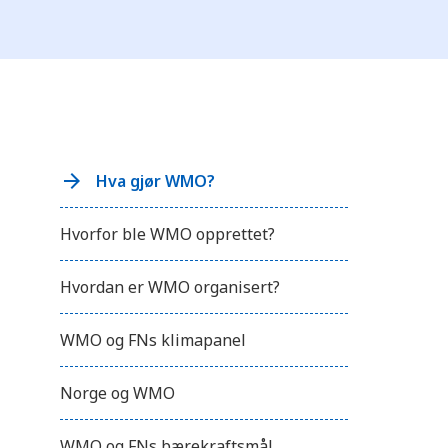
r
y
k
k
p
å
C
o
n
t
r
Hva gjør WMO?
o
l
-
F
Hvorfor ble WMO opprettet?
1
1
f
Hvordan er WMO organisert?
o
r
å
WMO og FNs klimapanel
j
u
s
t
Norge og WMO
e
r
e
WMO og FNs bærekraftsmål