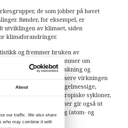
yrkesgrupper, de som jobber på havet
linger. Bønder, for eksempel, er
t utviklingen av klimaet, siden
or klimaforandringer.
tistikk og fremmer bruken av
dert overvåking og spådommer om
 oppmuntrer også til forskning og
ogi, og bidrar til å redusere virkningen
 Dette oppnås gjennom regelmessige,
About
varsler om flom, tørke, tropiske sykloner,
ndelser. WMOs medlemmer gir også ut
vermer og forurensning (atom- og
se our traffic. We also share
ers who may combine it with