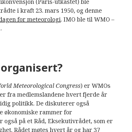
konvensjon (Paris-utkastet) ble
trådte i kraft 23. mars 1950, og denne
agen for meteorologi
. IMO ble til WMO –
.
organisert?
orld Meteorological Congress
) er WMOs
er fra medlemslandene hvert fjerde år
idig politikk. De diskuterer også
lle økonomiske rammer for
 også på et Råd, Eksekutivrådet, som er
het. Rådet møtes hvert år og har 37