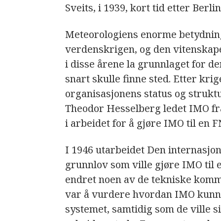
Sveits, i 1939, kort tid etter Berli
Meteorologiens enorme betydning
verdenskrigen, og den vitenskape
i disse årene la grunnlaget for 
snart skulle finne sted. Etter kr
organisasjonens status og struk
Theodor Hesselberg ledet IMO fra 1
i arbeidet for å gjøre IMO til en 
I 1946 utarbeidet Den internasjo
grunnlov som ville gjøre IMO til 
endret noen av de tekniske kommi
var å vurdere hvordan IMO kunne
systemet, samtidig som de ville s