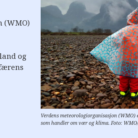
on (WMO)
 land og
sfærens
Verdens meteorologiorganisasjon (WMO) er
som handler om vær og klima. Foto: WMO