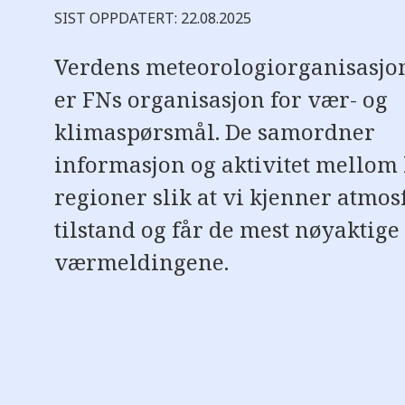
e
SIST OPPDATERT: 22.08.2025
r
e
t
Verdens meteorologiorganisasj
t
i
er FNs organisasjon for vær- og
l
g
j
klimaspørsmål. De samordner
e
n
informasjon og aktivitet mellom
g
e
regioner slik at vi kjenner atmo
l
i
tilstand og får de mest nøyaktige
g
h
e
værmeldingene.
t
s
s
y
s
t
e
m
.
T