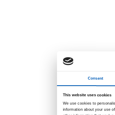
r
u
k
e
r
e
n
s
k
j
e
r
m
l
e
s
e
r
;
Consent
T
r
y
k
This website uses cookies
k
p
We use cookies to personalis
å
C
information about your use of
o