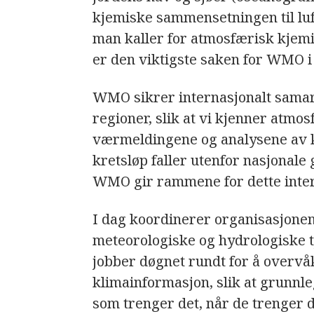
kjemiske sammensetningen til luf
man kaller for atmosfærisk kjem
er den viktigste saken for WMO i
WMO sikrer internasjonalt samar
regioner, slik at vi kjenner atmo
værmeldingene og analysene av k
kretsløp faller utenfor nasjonale 
WMO gir rammene for dette inter
I dag koordinerer organisasjonen 
meteorologiske og hydrologiske tj
jobber døgnet rundt for å overvå
klimainformasjon, slik at grunnleg
som trenger det, når de trenger d