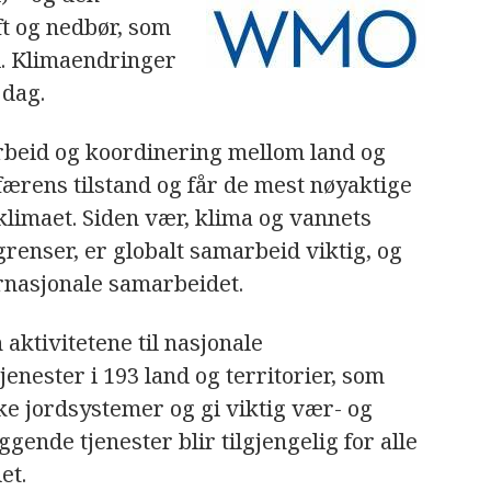
t og nedbør, som
i. Klimaendringer
 dag.
beid og koordinering mellom land og
sfærens tilstand og får de mest nøyaktige
limaet. Siden vær, klima og vannets
grenser, er globalt samarbeid viktig, og
nasjonale samarbeidet.
aktivitetene til nasjonale
enester i 193 land og territorier, som
ke jordsystemer og gi viktig vær- og
gende tjenester blir tilgjengelig for alle
et.