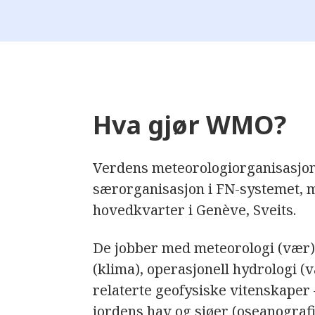
Hva gjør WMO?
Verdens meteorologiorganisasjo
særorganisasjon i FN-systemet, 
hovedkvarter i Genève, Sveits.
De jobber med meteorologi (vær),
(klima), operasjonell hydrologi (
relaterte geofysiske vitenskaper 
jordens hav og sjøer (oseanografi