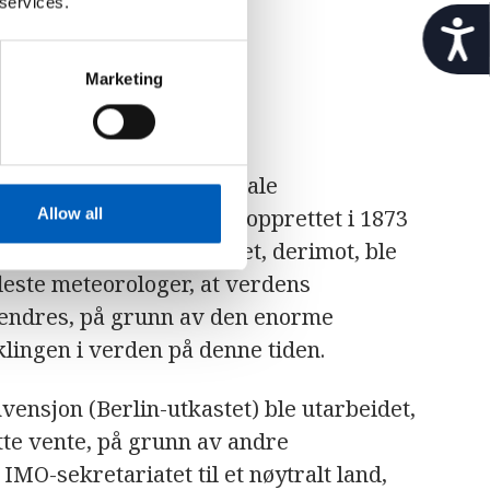
 services.
t
i
l
Marketing
g
 opprettet?
j
e
n
t viktig. Den internasjonale
g
e
Allow all
 WMOs forgjenger, ble opprettet i 1873
l
 Mot midten av 1930-tallet, derimot, ble
i
 fleste meteorologer, at verdens
g
h
 endres, på grunn av den enorme
e
lingen i verden på denne tiden.
t
vensjon (Berlin-utkastet) ble utarbeidet,
e vente, på grunn av andre
IMO-sekretariatet til et nøytralt land,