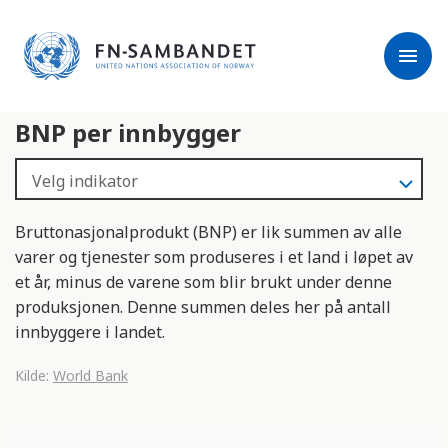
j
M
e
e
menu
r
r
m
k
l
:
BNP per innbygger
e
D
s
e
e
t
r
t
e
e
Bruttonasjonalprodukt (BNP) er lik summen av alle
n
varer og tjenester som produseres i et land i løpet av
e
et år, minus de varene som blir brukt under denne
t
produksjonen. Denne summen deles her på antall
t
innbyggere i landet.
s
t
Kilde:
World Bank
e
d
e