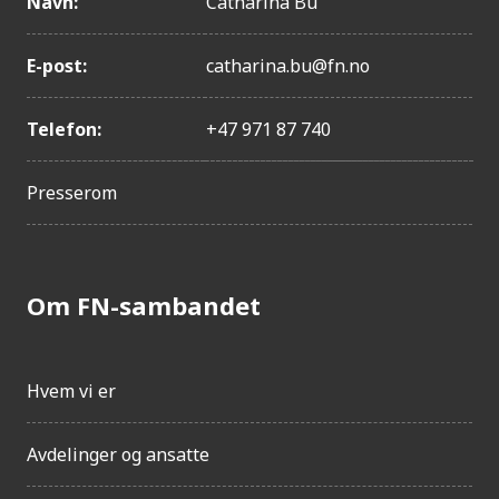
Navn:
Catharina Bu
Trinidad og Tobago
g
Costa Rica
j
E-post:
catharina.bu@fn.no
Seychellene
e
Bulgaria
n
Telefon:
+47 971 87 740
Chile
g
Tyrkia
Presserom
e
Russland
l
Mexico
i
Saint Lucia
Om FN-sambandet
g
Kasakhstan
h
Argentina
e
Serbia
Hvem vi er
Nauru
t
Maldivene
Avdelinger og ansatte
Kina