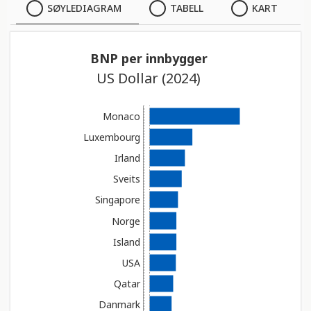
SØYLEDIAGRAM
SØYLEDIAGRAM
TABELL
KART
t
i
TABELL
n
BNP per innbygger
n
US Dollar (2024)
e
KART
h
o
Monaco
l
Luxembourg
d
Irland
e
Sveits
r
e
Singapore
t
Norge
t
Island
i
USA
l
g
Qatar
j
Danmark