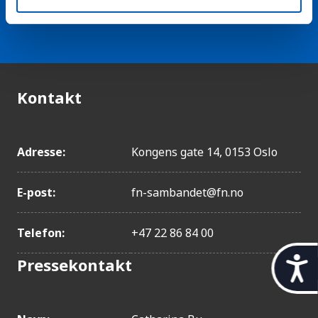
Litauen
arrow_forward
Velg nyhetsbrev
Portugal
Barbados
Slovakia
Polen
Kontakt
Hellas
Kroatia
Saint Kitts og Nevis
Adresse:
Kongens gate 14, 0153 Oslo
Uruguay
E-post:
fn-sambandet@fn.no
Antigua og Barbuda
Latvia
Telefon:
+47 22 86 84 00
Ungarn
Oman
Pressekontakt
t
Romania
i
Panama
l