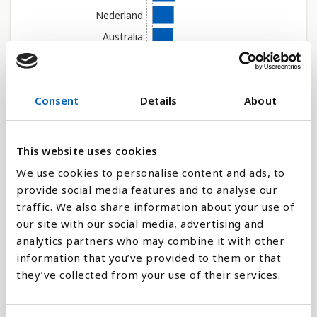
e
Nederland
n
g
Australia
e
Østerrike
l
Sverige
i
Consent
Details
About
Belgia
g
h
Tyskland
e
Canada
This website uses cookies
t
Israel
s
We use cookies to personalise content and ads, to
Storbritannia
s
provide social media features and to analyse our
y
traffic. We also share information about your use of
Finland
s
our site with our social media, advertising and
De forente arabiske...
t
analytics partners who may combine it with other
Andorra
e
information that you’ve provided to them or that
New Zealand
m
they’ve collected from your use of their services.
Velg år
.
Frankrike
Malta