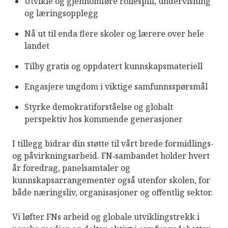
Utvikle og gjennomføre rollespill, undervisning
arbeidsgiverorganisasjoner, sammen med
og læringsopplegg
frivillige organisasjoner, utdannings‑ og
forskningsmiljøer og humanitære aktører.
Nå ut til enda flere skoler og lærere over hele
landet
Når din bedrift bidrar, blir dere del av et
fellesskap som tar aktivt ansvar for å styrke
Tilby gratis og oppdatert kunnskapsmateriell
et opplyst, inkluderende og bærekraftig
Engasjere ungdom i viktige samfunnsspørsmål
samfunn.
Styrke demokratiforståelse og globalt
perspektiv hos kommende generasjoner
I tillegg bidrar din støtte til vårt brede formidlings-
og påvirkningsarbeid. FN‑sambandet holder hvert
år foredrag, panelsamtaler og
kunnskapsarrangementer også utenfor skolen, for
både næringsliv, organisasjoner og offentlig sektor.
Vi løfter FNs arbeid og globale utviklingstrekk i