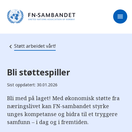
M
r
e
m
r
menu
k
l
:
e
D
s
e
e
t
t
r
e
Støtt arbeidet vårt!
e
n
e
t
t
s
Bli støttespiller
t
e
d
Sist oppdatert: 30.01.2026
e
t
i
Bli med på laget! Med økonomisk støtte fra
n
næringslivet kan FN-sambandet styrke
n
e
unges kompetanse og bidra til et tryggere
h
o
samfunn – i dag og i fremtiden.
l
d