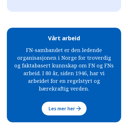
Vårt arbeid
FN-sambandet er den ledende
organisasjonen i Norge for troverdig
og faktabasert kunnskap om FN og FNs
arbeid. I 80 år, siden 1946, har vi
arbeidet for en regelstyrt og
bærekraftig verden.
arrow_forward
Les mer her