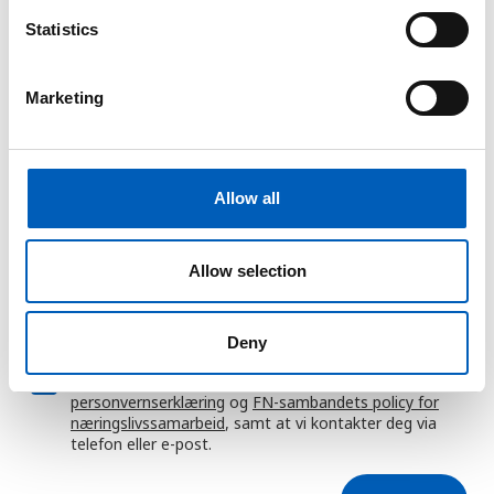
n
E-post
t
Statistics
S
e
Marketing
Dette feltet er obligatorisk.
l
e
Mobilnummer
c
t
Allow all
i
o
Melding
n
Allow selection
Deny
Ved å gå videre godtar du
FN-sambandets
personvernserklæring
og
FN-sambandets policy for
næringslivssamarbeid
, samt at vi kontakter deg via
telefon eller e-post.