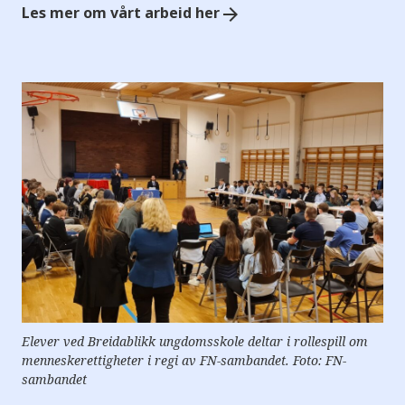
e
Les mer om vårt arbeid her
arrow_forward
r
e
t
t
i
l
g
j
e
n
g
e
l
i
g
h
e
t
s
s
y
s
t
Elever ved Breidablikk ungdomsskole deltar i rollespill om
e
menneskerettigheter i regi av FN-sambandet. Foto: FN-
m
sambandet
.