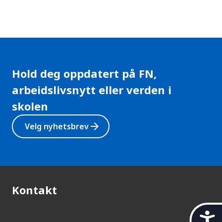
Hold deg oppdatert på FN,
arbeidslivsnytt eller verden i
skolen
arrow_forward
Velg nyhetsbrev
Kontakt
t