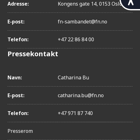
i
Adresse:
Kongens gate 14, 0153 Oslo
l
g
E-post:
fn-sambandet@fn.no
j
e
n
Telefon:
+47 22 86 84 00
g
e
Pressekontakt
l
i
g
h
Navn:
Catharina Bu
e
t
E-post:
catharina.bu@fn.no
Telefon:
+47 971 87 740
Presserom