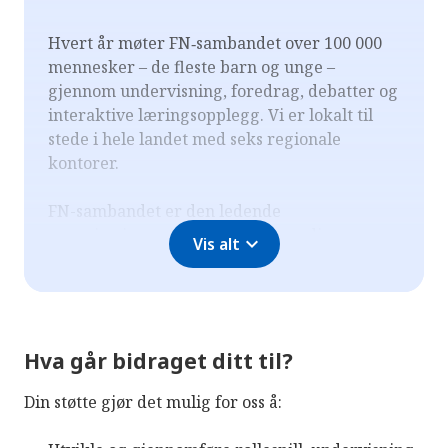
Hvert år møter FN‑sambandet over 100 000
mennesker – de fleste barn og unge –
gjennom undervisning, foredrag, debatter og
interaktive læringsopplegg. Vi er lokalt til
stede i hele landet med seks regionale
kontorer.
FN-sambandet er den ledende
organisasjonen i Norge for troverdig og
expand_more
Vis alt
faktabasert kunnskap om FN og FNs arbeid. I
80 år, siden 1946, har vi arbeidet for en
regelstyrt og bærekraftig verden.
FN‑sambandet har solid forankring i norsk
Hva går bidraget ditt til?
samfunnsliv gjennom et engasjert fellesskap
Din støtte gjør det mulig for oss å:
av hovedmedlemmer. Blant dem finner du
både arbeidstaker‑ og