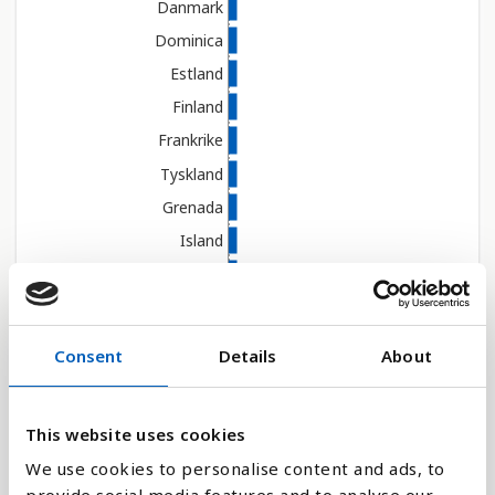
e
Danmark
n
Dominica
g
Estland
e
Finland
l
i
Frankrike
g
Tyskland
h
Grenada
e
Island
t
s
Irland
s
Italia
y
Japan
s
Consent
Details
About
Velg år
Kiribati
t
e
Latvia
m
This website uses cookies
Forklaring
Litauen
.
We use cookies to personalise content and ads, to
Luxembourg
Statistikken bygger på en sjekkliste med spørsmål