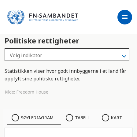
j
M
e
e
menu
r
r
m
k
l
:
Politiske rettigheter
e
D
s
e
e
t
r
t
e
e
Statistikken viser hvor godt innbyggerne i et land får
n
oppfylt sine politiske rettigheter.
e
t
Kilde:
Freedom House
t
s
t
SØYLEDIAGRAM
SØYLEDIAGRAM
TABELL
KART
e
d
TABELL
e