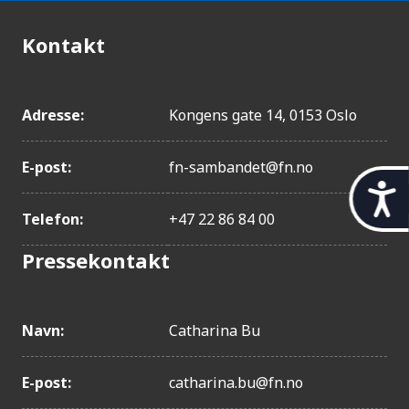
Hellas
Kontakt
Guyana
India
Israel
Adresse:
Kongens gate 14, 0153 Oslo
Jamaica
Lesotho
E-post:
fn-sambandet@fn.no
Liberia
t
Liechtenstein
Telefon:
+47 22 86 84 00
i
Malta
l
Pressekontakt
Mauritius
g
Nauru
j
Panama
Navn:
Catharina Bu
e
Polen
n
Romania
E-post:
catharina.bu@fn.no
g
Samoa