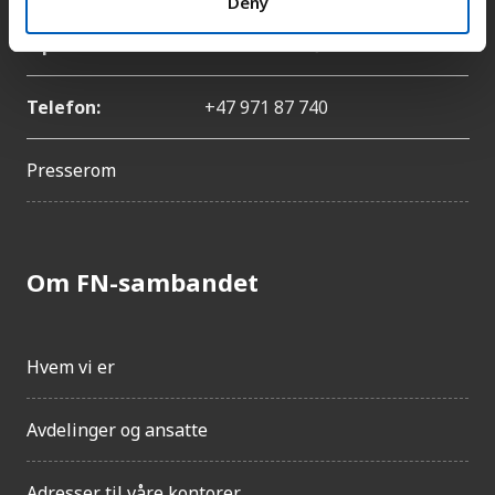
Deny
E-post:
catharina.bu@fn.no
Telefon:
+47 971 87 740
Presserom
Om FN-sambandet
Hvem vi er
Avdelinger og ansatte
Adresser til våre kontorer