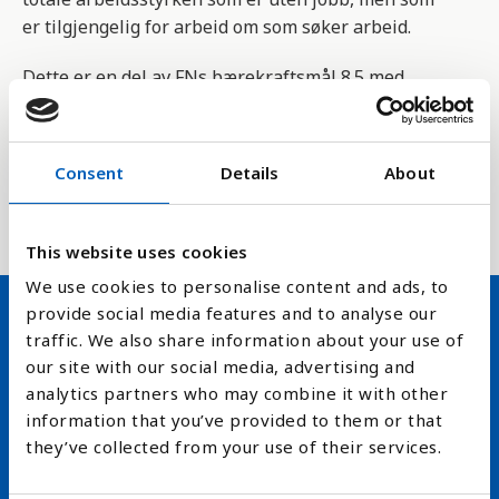
er tilgjengelig for arbeid om som søker arbeid.
Dette er en del av FNs bærekraftsmål 8.5 med
indikator 8.5.2 som måler om vi innen 2030 oppnår
full og produktiv sysselsetting og anstendig arbeid
for alle kvinner og menn, deriblant ungdom og
Consent
Details
About
personer med nedsatt funksjonsevne, og oppnå lik
lønn for likt arbeid.
This website uses cookies
We use cookies to personalise content and ads, to
provide social media features and to analyse our
traffic. We also share information about your use of
Hold deg oppdatert på FN,
our site with our social media, advertising and
arbeidslivsnytt eller verden i
analytics partners who may combine it with other
information that you’ve provided to them or that
skolen
they’ve collected from your use of their services.
arrow_forward
Velg nyhetsbrev