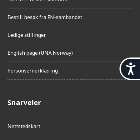
Bestill besøk fra FN-sambandet
Ledige stillinger
English page (UNA Norway)
t
Personvernerklæring
i
l
g
Snarveier
j
e
n
Nettstedskart
g