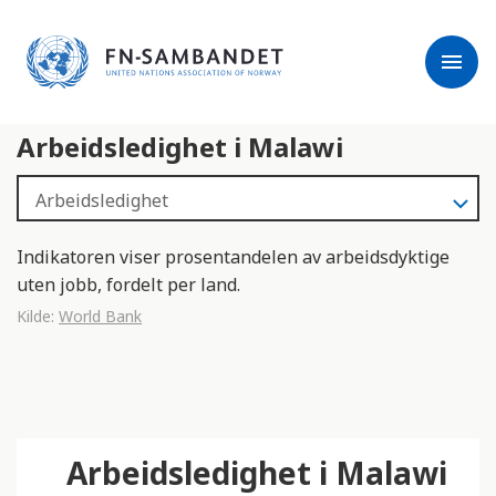
j
M
e
e
menu
r
r
m
k
l
:
Arbeidsledighet i Malawi
e
D
s
e
e
t
r
t
e
e
Indikatoren viser prosentandelen av arbeidsdyktige
n
uten jobb, fordelt per land.
e
Kilde:
World Bank
t
t
s
t
e
Arbeidsledighet i Malawi
d
e