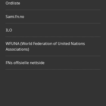
Ordliste
e
l
Sami.fn.no
i
g
ILO
h
e
WFUNA (World Federation of United Nations
Associations)
t
FNs offisielle nettside