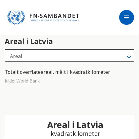
j
M
e
e
menu
r
r
m
k
l
:
Areal i Latvia
e
D
s
e
e
t
r
t
e
e
Totalt overflateareal, målt i kvadratkilometer
n
Kilde:
World Bank
e
t
t
s
t
Areal i Latvia
e
d
kvadratkilometer
e