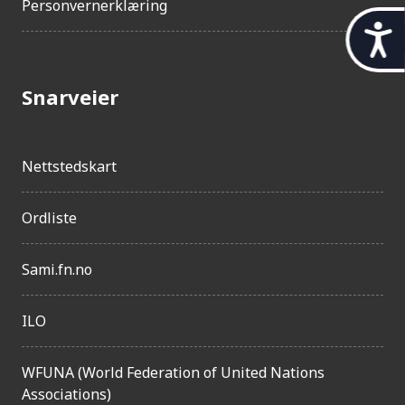
Personvernerklæring
t
i
l
Snarveier
g
j
Nettstedskart
e
n
Ordliste
g
e
Sami.fn.no
l
ILO
i
g
WFUNA (World Federation of United Nations
h
Associations)