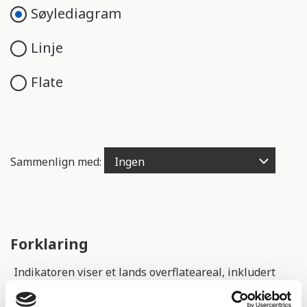
e
Søylediagram
n
g
Linje
e
l
Flate
i
g
h
e
t
Sammenlign med:
s
s
y
s
t
Forklaring
e
m
Indikatoren viser et lands overflateareal, inkludert
.
innsjøer og kystområder.