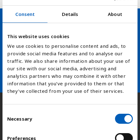
Consent
Details
About
Hold deg oppdatert på FN,
This website uses cookies
arbeidslivsnytt eller verden i
We use cookies to personalise content and ads, to
skolen
provide social media features and to analyse our
traffic. We also share information about your use of
arrow_forward
Velg nyhetsbrev
our site with our social media, advertising and
analytics partners who may combine it with other
information that you’ve provided to them or that
they’ve collected from your use of their services.
Kontakt
C
Necessary
o
n
Adresse:
Kongens gate 14, 0153 Oslo
s
Preferences