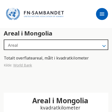
j
M
e
e
menu
r
r
m
k
l
:
Areal i Mongolia
e
D
s
e
e
t
r
t
e
e
Totalt overflateareal, målt i kvadratkilometer
n
Kilde:
World Bank
e
t
t
s
t
Areal i Mongolia
e
d
kvadratkilometer
e