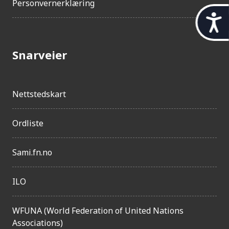
Personvernerklæring
t
i
l
Snarveier
g
j
Nettstedskart
e
n
Ordliste
g
e
Sami.fn.no
l
ILO
i
g
WFUNA (World Federation of United Nations
h
Associations)