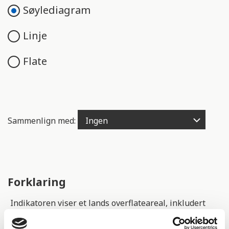
e
Søylediagram
n
g
Linje
e
l
Flate
i
g
h
e
t
Sammenlign med:
s
s
y
s
t
Forklaring
e
m
Indikatoren viser et lands overflateareal, inkludert
.
innsjøer og kystområder.