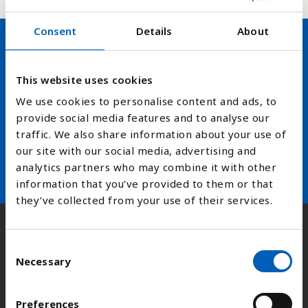
Consent
Details
About
Hold deg oppdatert på FN,
This website uses cookies
arbeidslivsnytt eller verden i
We use cookies to personalise content and ads, to
skolen
provide social media features and to analyse our
traffic. We also share information about your use of
arrow_forward
Velg nyhetsbrev
our site with our social media, advertising and
analytics partners who may combine it with other
information that you’ve provided to them or that
they’ve collected from your use of their services.
Kontakt
C
Necessary
o
n
Adresse:
Kongens gate 14, 0153 Oslo
s
Preferences