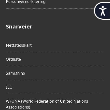
Personvernerklæring
t
i
l
Snarveier
g
j
Nettstedskart
e
n
Ordliste
g
e
Sami.fn.no
l
ILO
i
g
WFUNA (World Federation of United Nations
h
Associations)