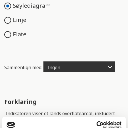
e
Søylediagram
n
g
Linje
e
l
Flate
i
g
h
e
t
Sammenlign med:
s
s
y
s
t
Forklaring
e
m
Indikatoren viser et lands overflateareal, inkludert
.
innsjøer og kystområder.