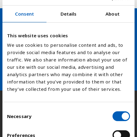
Consent
Details
About
Hold deg oppdatert på FN,
This website uses cookies
arbeidslivsnytt eller verden i
We use cookies to personalise content and ads, to
skolen
provide social media features and to analyse our
traffic. We also share information about your use of
arrow_forward
Velg nyhetsbrev
our site with our social media, advertising and
analytics partners who may combine it with other
information that you’ve provided to them or that
they’ve collected from your use of their services.
Kontakt
C
Necessary
o
n
Adresse:
Kongens gate 14, 0153 Oslo
s
Preferences