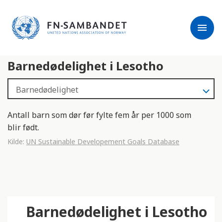
j
M
e
e
menu
r
r
m
k
l
:
Barnedødelighet i Lesotho
e
D
s
e
e
t
r
t
e
e
Antall barn som dør før fylte fem år per 1000 som
n
blir født.
e
Kilde:
UN Sustainable Developement Goals Database
t
t
s
t
e
Barnedødelighet i Lesotho
d
e