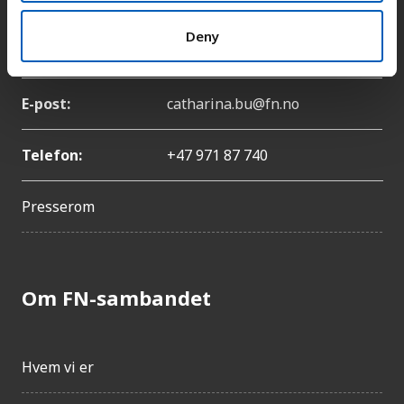
Deny
Navn:
Catharina Bu
E-post:
catharina.bu@fn.no
Telefon:
+47 971 87 740
Presserom
Om FN-sambandet
Hvem vi er