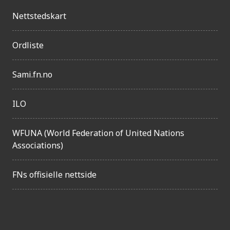
n
Nettstedskart
g
e
Ordliste
l
i
Sami.fn.no
g
ILO
h
e
WFUNA (World Federation of United Nations
t
Associations)
FNs offisielle nettside