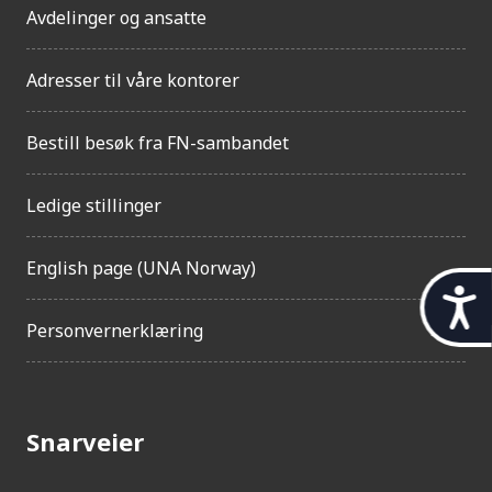
Avdelinger og ansatte
Adresser til våre kontorer
Bestill besøk fra FN-sambandet
Ledige stillinger
English page (UNA Norway)
t
Personvernerklæring
i
l
g
Snarveier
j
e