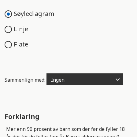
e
n
Søylediagram
g
e
Linje
l
i
Flate
g
h
e
t
s
Sammenlign med:
s
y
s
t
e
Forklaring
m
.
Mer enn 90 prosent av barn som dør før de fyller 18
år, dør før de fyller fem år. Barn i aldersgruppen 0 -