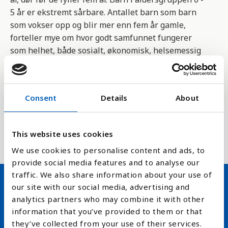
5 år er ekstremt sårbare. Antallet barn som barn
som vokser opp og blir mer enn fem år gamle,
forteller mye om hvor godt samfunnet fungerer
som helhet, både sosialt, økonomisk, helsemessig
og miljømessig.
Indikatoren 3.2.1 er med på å måle FNs
Consent
Details
About
bærekraftsmål, med delmål å innen 2030 få slutt
på dødsfall som kan forhindres blant barn under
fem år, og redusere dødsfall blant barn under fem
This website uses cookies
år til høyst 25 per 1 000 levendefødte.
We use cookies to personalise content and ads, to
provide social media features and to analyse our
traffic. We also share information about your use of
our site with our social media, advertising and
Hold deg oppdatert på FN,
analytics partners who may combine it with other
information that you’ve provided to them or that
arbeidslivsnytt eller verden i
they’ve collected from your use of their services.