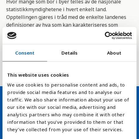
Hvor mange som bor i byer telles av de nasjonale
statistikkmyndighetene i hvert enkelt land.
Opptellingen gjøres i tråd med de enkelte landenes
definisjoner av hva som kan karakteriseres som
byområder.
Tallene for de kommende årene som er gjengitt her
Consent
Details
About
er hentet fra FNs befolkningsanslag, og er basert
på at andre faktorer, som befolkningsvekst,
migrasjon og dødelighet holder seg stabile.
This website uses cookies
We use cookies to personalise content and ads, to
provide social media features and to analyse our
traffic. We also share information about your use of
our site with our social media, advertising and
Hold deg oppdatert på FN,
analytics partners who may combine it with other
arbeidslivsnytt eller verden i
information that you’ve provided to them or that
skolen
they’ve collected from your use of their services.