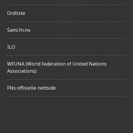
g
Ordliste
e
l
Sami.fn.no
i
g
ILO
h
e
WFUNA (World Federation of United Nations
t
Associations)
FNs offisielle nettside