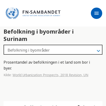
j
M
e
e
menu
r
r
m
k
l
:
Befolkning i byområder i
e
D
s
e
Surinam
e
t
r
t
e
e
n
Prosentandel av befolkningen i et land som bor i
e
byer.
t
Kilde:
World Urbanization Prospects, 2018 Revision, UN
t
s
t
e
d
e