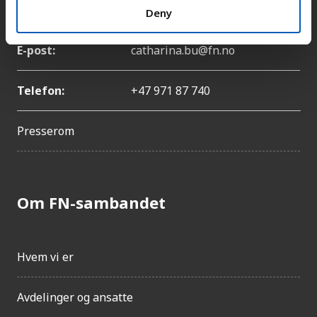
Navn:
Catharina Bu
Deny
E-post:
catharina.bu@fn.no
Telefon:
+47 971 87 740
Presserom
Om FN-sambandet
Hvem vi er
Avdelinger og ansatte