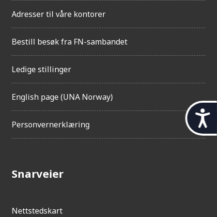
Adresser til våre kontorer
Bestill besøk fra FN-sambandet
Ledige stillinger
English page (UNA Norway)
t
Personvernerklæring
i
l
g
Snarveier
j
e
n
Nettstedskart