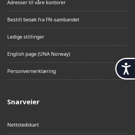
Adresser til våre kontorer
Bestill besøk fra FN-sambandet
Ledige stillinger
English page (UNA Norway)
t
Personvernerklæring
i
l
g
Snarveier
j
e
n
Nettstedskart
g