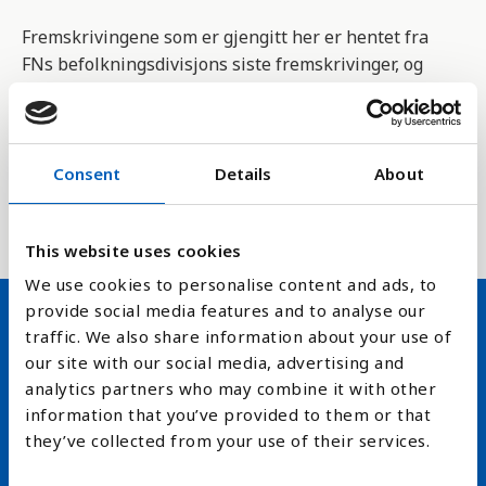
Fremskrivingene som er gjengitt her er hentet fra
FNs befolkningsdivisjons siste fremskrivinger, og
er basert på medium-varianten, det vil si at andre
faktorer som fruktbarhet, migrasjon og
levealder holder seg stabile.
Consent
Details
About
Tallene ble sist revidert i 2024 av
United Nations
Population Division
.
This website uses cookies
We use cookies to personalise content and ads, to
provide social media features and to analyse our
traffic. We also share information about your use of
Hold deg oppdatert på FN,
our site with our social media, advertising and
arbeidslivsnytt eller verden i
analytics partners who may combine it with other
information that you’ve provided to them or that
skolen
they’ve collected from your use of their services.
arrow_forward
Velg nyhetsbrev