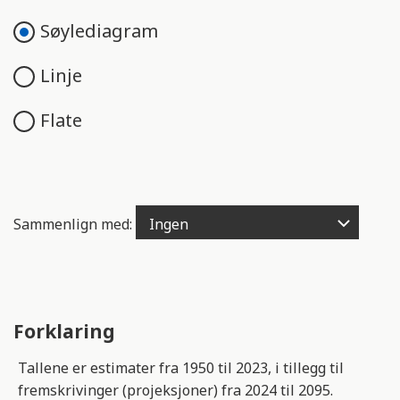
e
n
Søylediagram
g
e
Linje
l
i
Flate
g
h
e
t
s
Sammenlign med:
s
y
s
t
e
Forklaring
m
Tallene er estimater fra 1950 til 2023, i tillegg til
.
fremskrivinger (projeksjoner) fra 2024 til 2095.