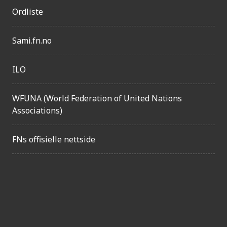
Ordliste
e
l
Sami.fn.no
i
g
ILO
h
e
WFUNA (World Federation of United Nations
Associations)
t
FNs offisielle nettside