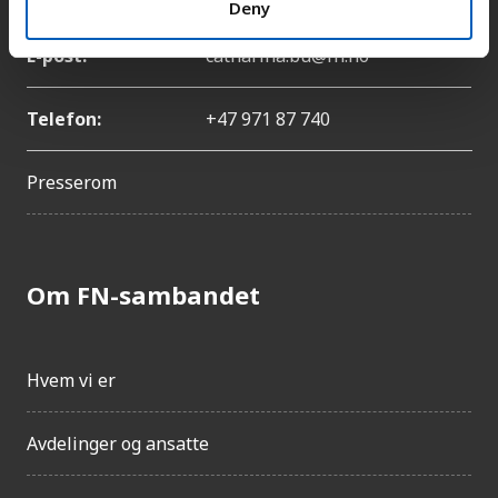
Deny
E-post:
catharina.bu@fn.no
Telefon:
+47 971 87 740
Presserom
Om FN-sambandet
Hvem vi er
Avdelinger og ansatte