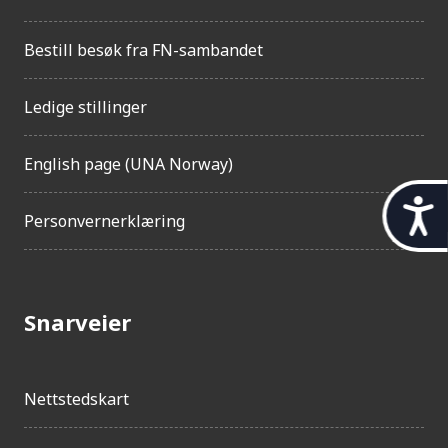
Bestill besøk fra FN-sambandet
Ledige stillinger
English page (UNA Norway)
t
Personvernerklæring
i
l
g
Snarveier
j
e
Nettstedskart
n
g