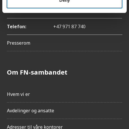
E-post:
catharina.bu@fn.no
Telefon:
+47 971 87 740
Presserom
Om FN-sambandet
Hvem vi er
Avdelinger og ansatte
Adresser til våre kontorer