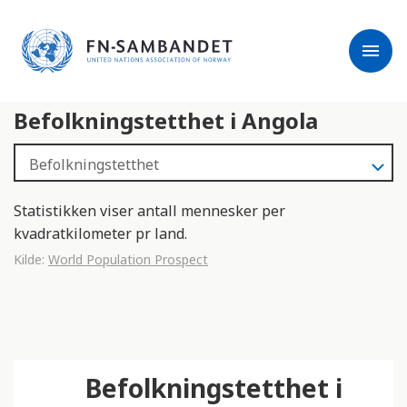
j
M
e
e
menu
r
r
m
k
l
:
Befolkningstetthet i Angola
e
D
s
e
e
t
r
t
e
e
Statistikken viser antall mennesker per
n
kvadratkilometer pr land.
e
Kilde:
World Population Prospect
t
t
s
t
e
Befolkningstetthet i
d
e