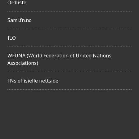
Ordliste
e
l
Sami.fn.no
i
g
ILO
h
e
WFUNA (World Federation of United Nations
Associations)
t
FNs offisielle nettside