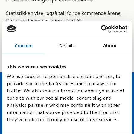
Statistikken viser også tall for de kommende årene.
Disse anslagene er hentet fra FNs
befolkningsanslag, og er basert på at andre
faktorer som befolkningsvekst, fruktbarhet,
migrasjon og dødelighet holder seg stabile.
Consent
Details
About
Verdenskart over befolkningstettheten
This website uses cookies
We use cookies to personalise content and ads, to
provide social media features and to analyse our
traffic. We also share information about your use of
Hold deg oppdatert på FN,
our site with our social media, advertising and
arbeidslivsnytt eller verden i
analytics partners who may combine it with other
information that you’ve provided to them or that
skolen
they’ve collected from your use of their services.
arrow_forward
Velg nyhetsbrev