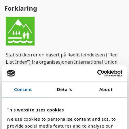
Forklaring
Statistikken er en basert på
Rødlisteindeksen ("Red
List Index")
fra organisasjonen International Union
for Conservation of Nature, og viser i hvilken grad
det lokale biologiske mangfoldet står i fare for
utryddelse.
Consent
Details
About
Tap av biologisk mangfold som følge av jakt,
byggeprosjekter og klimaendringer er en stor
This website uses cookies
utfordring verden over. Mange krypdyr, fugler og
pattedyr trues av utryddelse.
We use cookies to personalise content and ads, to
provide social media features and to analyse our