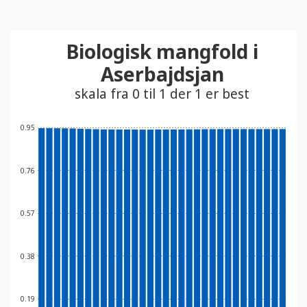
t
i
Biologisk mangfold i
n
n
Aserbajdsjan
e
skala fra 0 til 1 der 1 er best
h
o
l
0.95
d
e
0.76
r
e
t
0.57
t
i
0.38
l
g
j
0.19