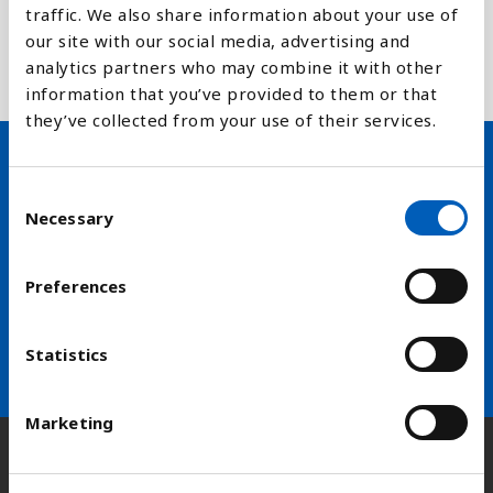
Rødlisteindeksen er en indikator på hvor raskt
traffic. We also share information about your use of
biologisk mangfold forsvinner og en del av FNs
our site with our social media, advertising and
bærekraftsmål delmål nummer 15.5.1
analytics partners who may combine it with other
information that you’ve provided to them or that
they’ve collected from your use of their services.
Hold deg oppdatert på FN,
C
Necessary
o
arbeidslivsnytt eller verden i
n
skolen
s
Preferences
e
arrow_forward
n
Velg nyhetsbrev
t
Statistics
S
e
Marketing
l
e
Kontakt
c