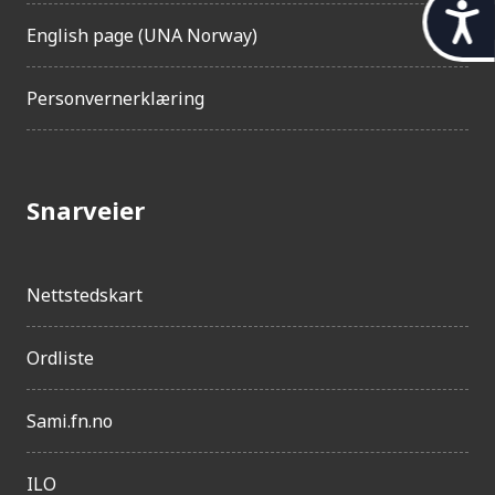
t
English page (UNA Norway)
i
l
Personvernerklæring
g
j
e
Snarveier
n
g
Nettstedskart
e
l
Ordliste
i
g
Sami.fn.no
h
e
ILO