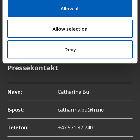
t
Allow all
i
Adresse:
Kongens gate 14, 0153 Oslo
o
n
Allow selection
E-post:
fn-sambandet@fn.no
Deny
Telefon:
+47 22 86 84 00
Pressekontakt
Navn:
Catharina Bu
E-post:
catharina.bu@fn.no
Telefon:
+47 971 87 740