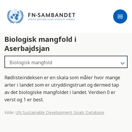
j
M
e
e
menu
r
r
m
k
l
:
Biologisk mangfold i
e
D
s
e
Aserbajdsjan
e
t
r
t
e
e
n
Rødlisteindeksen er en skala som måler hvor mange
e
arter i landet som er utryddingstruet og dermed tap
t
av det biologiske mangfoldet i landet. Verdien 0 er
t
verst og 1 er best.
s
t
Kilde:
UN Sustainable Development Goals Database
e
d
e