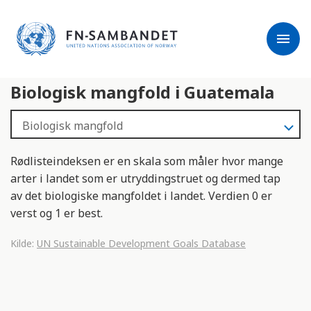
j
M
e
e
menu
r
r
m
k
l
:
Biologisk mangfold i Guatemala
e
D
s
e
e
t
r
t
e
e
Rødlisteindeksen er en skala som måler hvor mange
n
arter i landet som er utryddingstruet og dermed tap
e
av det biologiske mangfoldet i landet. Verdien 0 er
t
verst og 1 er best.
t
s
Kilde:
UN Sustainable Development Goals Database
t
e
d
e