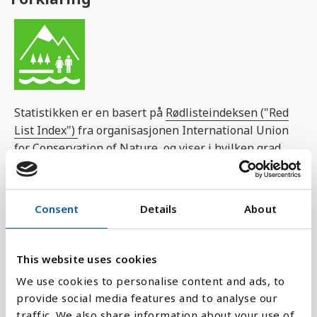
Statistikken er en basert på
Rødlisteindeksen ("Red
List Index")
fra organisasjonen International Union
for Conservation of Nature, og viser i hvilken grad
det lokale biologiske mangfoldet står i fare for
utryddelse.
Consent
Details
About
Tap av biologisk mangfold som følge av jakt,
byggeprosjekter og klimaendringer er en stor
utfordring verden over. Mange krypdyr, fugler og
This website uses cookies
pattedyr trues av utryddelse.
We use cookies to personalise content and ads, to
provide social media features and to analyse our
Rødlisteindeksen er en indikator på hvor raskt
traffic. We also share information about your use of