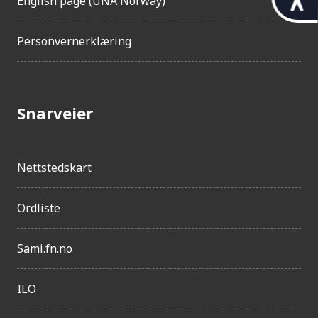
English page (UNA Norway)
i
l
Personvernerklæring
g
j
e
Snarveier
n
g
Nettstedskart
e
l
Ordliste
i
g
Sami.fn.no
h
e
ILO
t