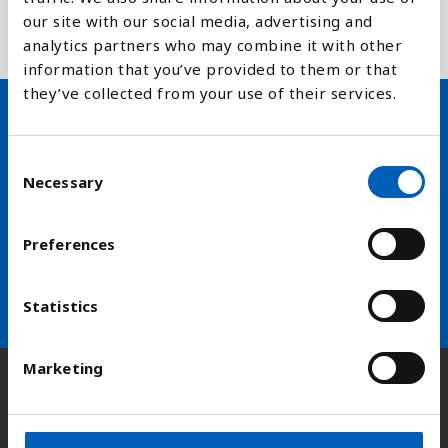
biologisk mangfold forsvinner og en del av FNs
our site with our social media, advertising and
bærekraftsmål delmål nummer 15.5.1
analytics partners who may combine it with other
information that you’ve provided to them or that
they’ve collected from your use of their services.
Hold deg oppdatert på FN,
C
arbeidslivsnytt eller verden i
Necessary
o
n
skolen
s
Preferences
e
arrow_forward
Velg nyhetsbrev
n
t
Statistics
S
e
Marketing
l
Kontakt
e
c