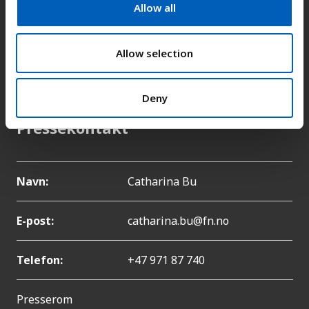
t
Allow all
Adresse:
Kongens gate 14, 0153 Oslo
i
o
n
Allow selection
E-post:
fn-sambandet@fn.no
Telefon:
+47 22 86 84 00
Deny
Pressekontakt
Navn:
Catharina Bu
E-post:
catharina.bu@fn.no
Telefon:
+47 971 87 740
Presserom