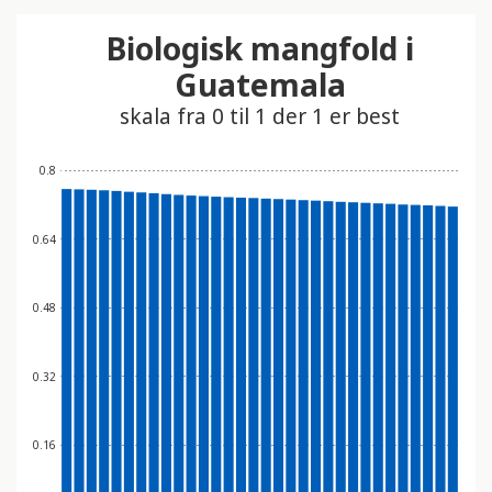
t
Biologisk mangfold i
i
n
Guatemala
n
skala fra 0 til 1 der 1 er best
e
h
0.8
o
l
d
0.64
e
r
e
0.48
t
t
0.32
i
l
g
0.16
j