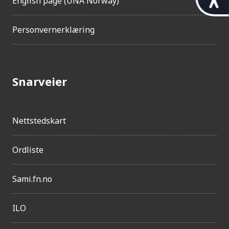
English page (UNA Norway)
i
l
Personvernerklæring
g
j
e
Snarveier
n
g
Nettstedskart
e
l
Ordliste
i
g
Sami.fn.no
h
e
ILO
t