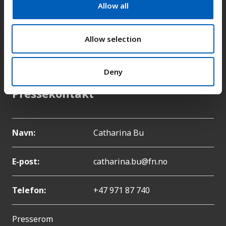
t
Allow all
Adresse:
Kongens gate 14, 0153 Oslo
i
o
n
Allow selection
E-post:
fn-sambandet@fn.no
Telefon:
+47 22 86 84 00
Deny
Pressekontakt
Navn:
Catharina Bu
E-post:
catharina.bu@fn.no
Telefon:
+47 971 87 740
Presserom