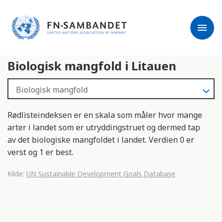
j
M
e
e
menu
r
r
m
k
l
:
Biologisk mangfold i Litauen
e
D
s
e
e
t
r
t
e
e
Rødlisteindeksen er en skala som måler hvor mange
n
arter i landet som er utryddingstruet og dermed tap
e
av det biologiske mangfoldet i landet. Verdien 0 er
t
verst og 1 er best.
t
s
Kilde:
UN Sustainable Development Goals Database
t
e
d
e