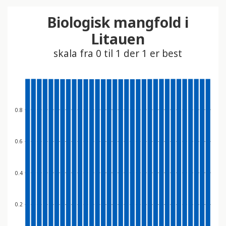
t
Biologisk mangfold i
i
n
Litauen
n
skala fra 0 til 1 der 1 er best
e
h
o
l
d
0.8
e
r
e
0.6
t
t
0.4
i
l
g
0.2
j