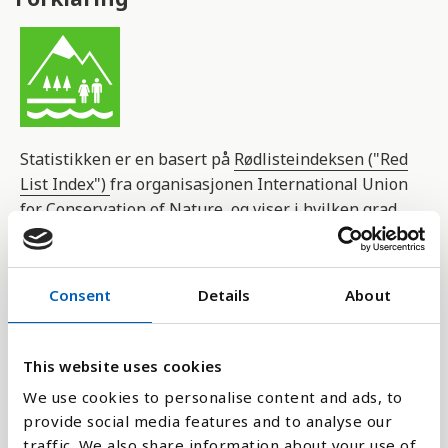
Statistikken er en basert på
Rødlisteindeksen ("Red
List Index")
fra organisasjonen International Union
for Conservation of Nature, og viser i hvilken grad
det lokale biologiske mangfoldet står i fare for
utryddelse.
Consent
Details
About
Tap av biologisk mangfold som følge av jakt,
byggeprosjekter og klimaendringer er en stor
utfordring verden over. Mange krypdyr, fugler og
This website uses cookies
pattedyr trues av utryddelse.
We use cookies to personalise content and ads, to
provide social media features and to analyse our
Rødlisteindeksen er en indikator på hvor raskt
traffic. We also share information about your use of