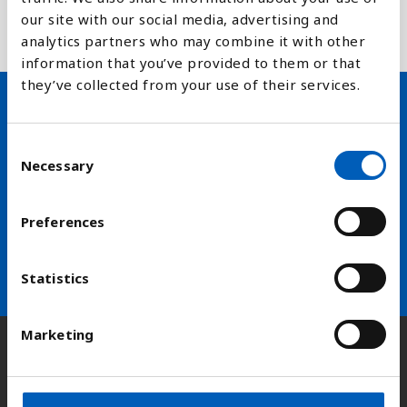
biologisk mangfold forsvinner og en del av FNs
our site with our social media, advertising and
bærekraftsmål delmål nummer 15.5.1
analytics partners who may combine it with other
information that you’ve provided to them or that
they’ve collected from your use of their services.
Hold deg oppdatert på FN,
C
arbeidslivsnytt eller verden i
Necessary
o
n
skolen
s
Preferences
e
arrow_forward
Velg nyhetsbrev
n
t
Statistics
S
e
Marketing
l
Kontakt
e
c