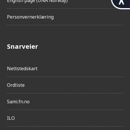
English page (UNA Norway)
i
l
Personvernerklæring
g
j
e
Snarveier
n
g
Nettstedskart
e
l
Ordliste
i
g
Sami.fn.no
h
e
ILO
t