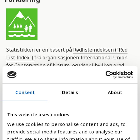
Statistikken er en basert på
Rødlisteindeksen ("Red
List Index")
fra organisasjonen International Union
for Conservation of Nature, og viser i hvilken grad
det lokale biologiske mangfoldet står i fare for
utryddelse.
Consent
Details
About
Tap av biologisk mangfold som følge av jakt,
byggeprosjekter og klimaendringer er en stor
utfordring verden over. Mange krypdyr, fugler og
This website uses cookies
pattedyr trues av utryddelse.
We use cookies to personalise content and ads, to
provide social media features and to analyse our
Rødlisteindeksen er en indikator på hvor raskt
traffic. We also share information about your use of