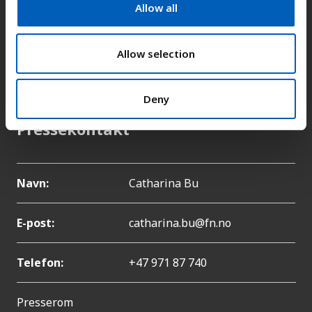
t
Allow all
Adresse:
Kongens gate 14, 0153 Oslo
i
o
n
Allow selection
E-post:
fn-sambandet@fn.no
Telefon:
+47 22 86 84 00
Deny
Pressekontakt
Navn:
Catharina Bu
E-post:
catharina.bu@fn.no
Telefon:
+47 971 87 740
Presserom