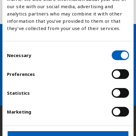
biologisk mangfold forsvinner og en del av FNs
our site with our social media, advertising and
bærekraftsmål delmål nummer 15.5.1
analytics partners who may combine it with other
information that you’ve provided to them or that
they’ve collected from your use of their services.
Hold deg oppdatert på FN,
C
arbeidslivsnytt eller verden i
Necessary
o
n
skolen
s
Preferences
e
arrow_forward
Velg nyhetsbrev
n
t
Statistics
S
e
Marketing
l
Kontakt
e
c