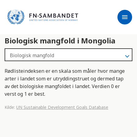
j
M
e
e
menu
r
r
m
k
l
:
Biologisk mangfold i Mongolia
e
D
s
e
e
t
r
t
e
e
Rødlisteindeksen er en skala som måler hvor mange
n
arter i landet som er utryddingstruet og dermed tap
e
av det biologiske mangfoldet i landet. Verdien 0 er
t
verst og 1 er best.
t
s
Kilde:
UN Sustainable Development Goals Database
t
e
d
e