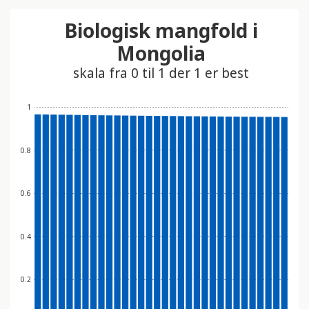
t
Biologisk mangfold i
i
n
Mongolia
n
skala fra 0 til 1 der 1 er best
e
h
1
o
l
d
0.8
e
r
e
0.6
t
t
0.4
i
l
g
0.2
j