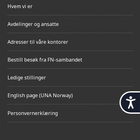
Hvem vi er
Avdelinger og ansatte
Adresser til våre kontorer
Bestill besøk fra FN-sambandet
Ledige stillinger
English page (UNA Norway)
t
i
Personvernerklæring
l
g