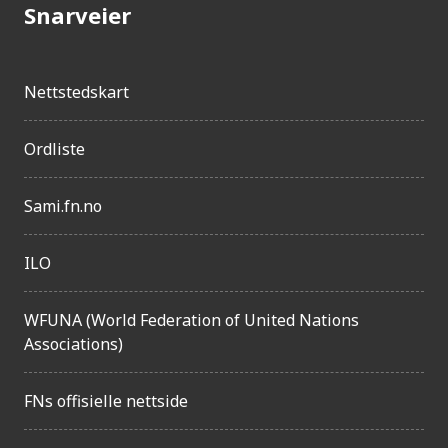
j
Snarveier
e
n
Nettstedskart
g
e
Ordliste
l
i
Sami.fn.no
g
h
ILO
e
WFUNA (World Federation of United Nations
t
Associations)
FNs offisielle nettside