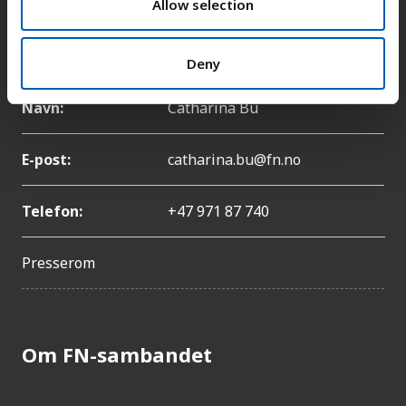
n
Allow selection
Pressekontakt
Deny
Navn:
Catharina Bu
E-post:
catharina.bu@fn.no
Telefon:
+47 971 87 740
Presserom
Om FN-sambandet