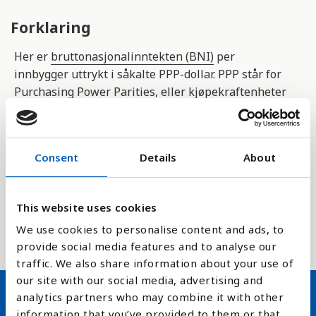
Forklaring
Her er
bruttonasjonalinntekten (BNI)
per
innbygger uttrykt i såkalte PPP-dollar. PPP står for
Purchasing Power Parities, eller kjøpekraftenheter
på norsk. Når BNI måles ved hjelp av PPP, tas det
hensyn til prisnivået og kjøpekraften i hvert enkelt
land ved utregningen. Her er BNI omregnet til
Consent
Details
About
gjeldende internasjonale dollar ved bruk av
kjøpekraftenheter. En internasjonal dollar har
samme kjøpekraft ovenfor BNI, som en US dollar
This website uses cookies
har i USA. Denne omregningen gjør man for å
We use cookies to personalise content and ads, to
enklere kunne sammenligne landene.
provide social media features and to analyse our
traffic. We also share information about your use of
our site with our social media, advertising and
analytics partners who may combine it with other
information that you’ve provided to them or that