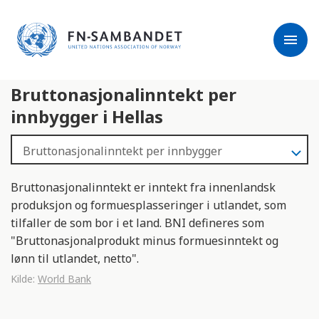
j
M
e
e
menu
r
r
m
k
l
:
Bruttonasjonalinntekt per
e
D
s
e
innbygger i Hellas
e
t
r
t
e
e
n
Bruttonasjonalinntekt er inntekt fra innenlandsk
e
produksjon og formuesplasseringer i utlandet, som
t
tilfaller de som bor i et land. BNI defineres som
t
"Bruttonasjonalprodukt minus formuesinntekt og
s
lønn til utlandet, netto".
t
Kilde:
World Bank
e
d
e