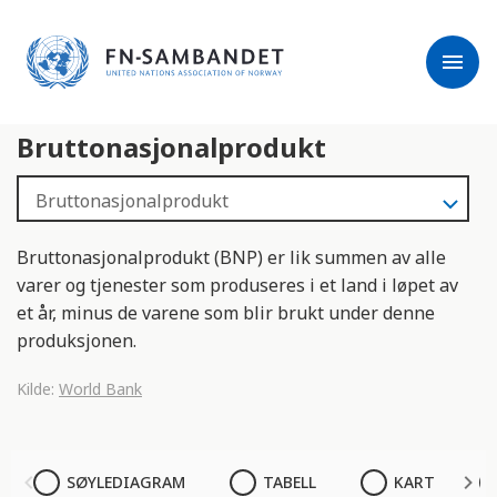
j
M
e
e
menu
r
r
m
k
l
:
Bruttonasjonalprodukt
e
D
s
e
e
t
r
t
e
e
Bruttonasjonalprodukt (BNP) er lik summen av alle
n
varer og tjenester som produseres i et land i løpet av
e
et år, minus de varene som blir brukt under denne
t
produksjonen.
t
s
Kilde:
World Bank
t
e
d
SØYLEDIAGRAM
SØYLEDIAGRAM
TABELL
KART
e