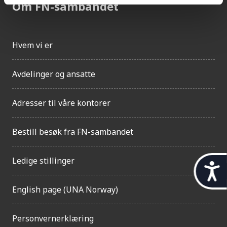
Om FN-sambandet
Hvem vi er
Avdelinger og ansatte
Adresser til våre kontorer
Bestill besøk fra FN-sambandet
Ledige stillinger
t
i
English page (UNA Norway)
l
g
Personvernerklæring