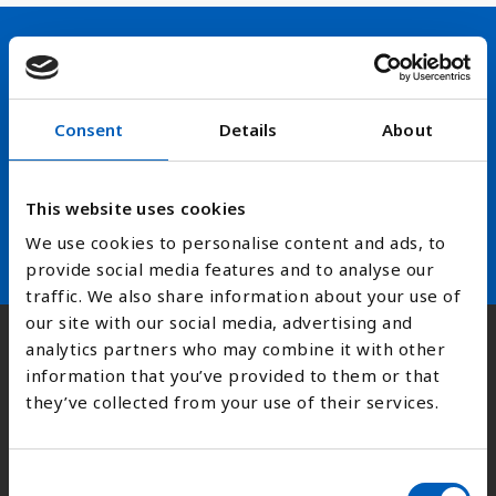
e
n
g
Hold deg oppdatert på FN,
e
l
arbeidslivsnytt eller verden i
Consent
Details
About
i
skolen
g
h
This website uses cookies
arrow_forward
Velg nyhetsbrev
e
t
We use cookies to personalise content and ads, to
s
provide social media features and to analyse our
s
traffic. We also share information about your use of
y
our site with our social media, advertising and
s
analytics partners who may combine it with other
Kontakt
t
information that you’ve provided to them or that
e
they’ve collected from your use of their services.
m
Adresse:
Kongens gate 14, 0153 Oslo
.
C