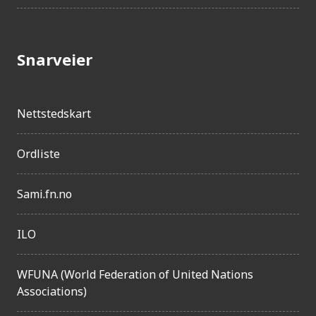
j
e
n
Snarveier
g
e
Nettstedskart
l
i
Ordliste
g
h
Sami.fn.no
e
t
ILO
WFUNA (World Federation of United Nations
Associations)