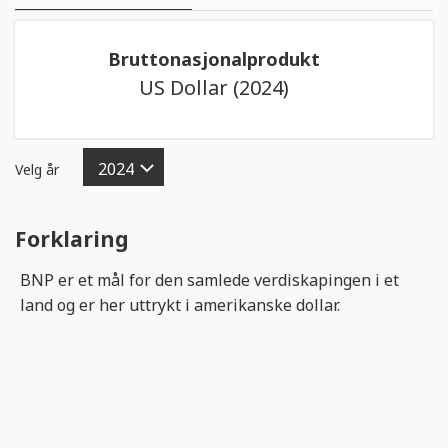
t
TABELL
i
Bruttonasjonalprodukt
n
KART
US Dollar (2024)
n
e
TREKART
h
o
Velg år
l
d
Forklaring
e
r
BNP er et mål for den samlede verdiskapingen i et
e
land og er her uttrykt i amerikanske dollar.
t
t
i
l
g
j