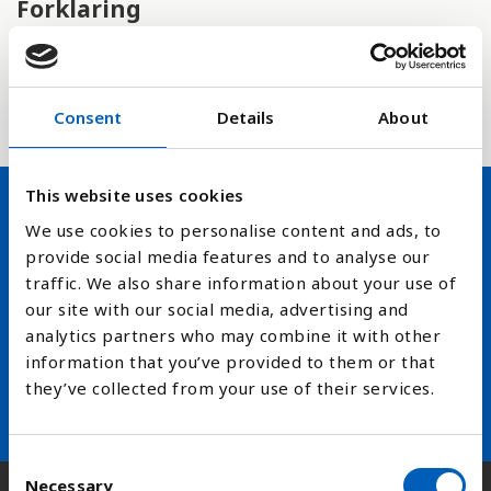
Forklaring
Målet for BNP per innbygger brukes ofte som et
mål på velstandsnivået i et land. Her er BNP per
innbygger uttrykt i amerikanske dollar.
Consent
Details
About
This website uses cookies
We use cookies to personalise content and ads, to
Hold deg oppdatert på FN,
provide social media features and to analyse our
arbeidslivsnytt eller verden i
traffic. We also share information about your use of
our site with our social media, advertising and
skolen
analytics partners who may combine it with other
information that you’ve provided to them or that
arrow_forward
Velg nyhetsbrev
they’ve collected from your use of their services.
C
Necessary
o