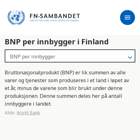
j
M
e
e
menu
r
r
m
k
l
:
BNP per innbygger i Finland
e
D
s
e
e
t
r
t
e
e
Bruttonasjonalprodukt (BNP) er lik summen av alle
n
varer og tjenester som produseres i et land i løpet av
e
et år, minus de varene som blir brukt under denne
t
produksjonen. Denne summen deles her på antall
t
innbyggere i landet.
s
Kilde:
World Bank
t
e
d
e