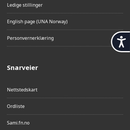
Ledige stillinger
English page (UNA Norway)
Personvernerklæring
t
i
l
Snarveier
g
j
e
Nettstedskart
n
g
Ordliste
e
Sami.fn.no
l