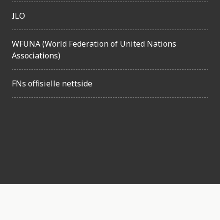
i
ILO
g
h
WFUNA (World Federation of United Nations
e
Associations)
t
FNs offisielle nettside