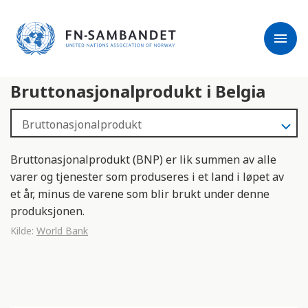
j
M
e
e
menu
r
r
m
k
l
:
Bruttonasjonalprodukt i Belgia
e
D
s
e
e
t
r
t
e
e
Bruttonasjonalprodukt (BNP) er lik summen av alle
n
varer og tjenester som produseres i et land i løpet av
e
et år, minus de varene som blir brukt under denne
t
produksjonen.
t
Kilde:
World Bank
s
t
e
d
e