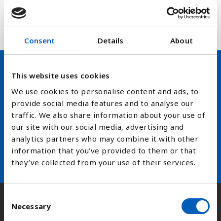
BNP er et mål for den samlede verdiskapingen i et
land og er her uttrykt i amerikanske dollar.
Consent
Details
About
This website uses cookies
Hold deg oppdatert på FN,
We use cookies to personalise content and ads, to
arbeidslivsnytt eller verden i
provide social media features and to analyse our
traffic. We also share information about your use of
skolen
our site with our social media, advertising and
analytics partners who may combine it with other
arrow_forward
Velg nyhetsbrev
information that you’ve provided to them or that
they’ve collected from your use of their services.
C
Kontakt
Necessary
o
n