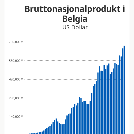
t
Bruttonasjonalprodukt i
i
Belgia
n
US Dollar
n
e
h
700,000M
o
l
560,000M
d
e
r
420,000M
e
t
280,000M
t
i
l
140,000M
g
j