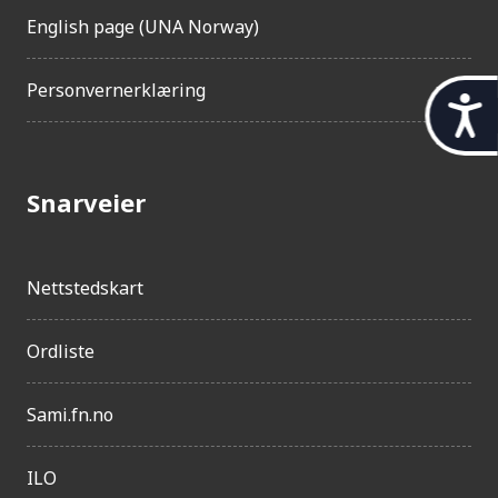
English page (UNA Norway)
Personvernerklæring
t
i
l
Snarveier
g
j
e
Nettstedskart
n
Ordliste
g
e
Sami.fn.no
l
i
ILO