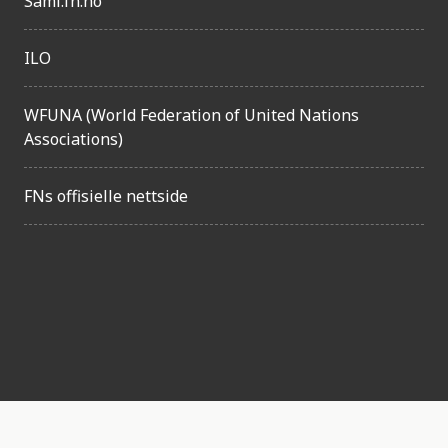
l
Sami.fn.no
i
ILO
g
h
WFUNA (World Federation of United Nations
e
Associations)
t
FNs offisielle nettside