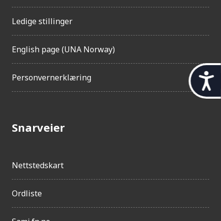
Ledige stillinger
English page (UNA Norway)
t
Personvernerklæring
i
l
g
Snarveier
j
e
Nettstedskart
n
g
Ordliste
e