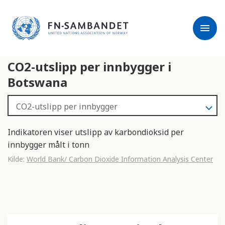
j
M
e
e
menu
r
r
m
k
l
:
CO2-utslipp per innbygger i
e
D
s
e
Botswana
e
t
r
t
e
e
n
Indikatoren viser utslipp av karbondioksid per
e
innbygger målt i tonn
t
Kilde:
World Bank/ Carbon Dioxide Information Analysis Center
t
s
t
e
d
e