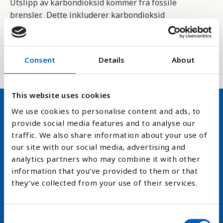
Utslipp av karbondioksid kommer fra fossile
brensler. Dette inkluderer karbondioksid
produsert gjennom forbruk og forbrenning av både
fast, flytende og gass form.
Consent
Details
About
This website uses cookies
We use cookies to personalise content and ads, to
Hold deg oppdatert på FN,
provide social media features and to analyse our
traffic. We also share information about your use of
arbeidslivsnytt eller verden i
our site with our social media, advertising and
skolen
analytics partners who may combine it with other
information that you’ve provided to them or that
arrow_forward
Velg nyhetsbrev
they’ve collected from your use of their services.
C