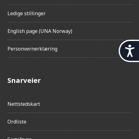
Ledige stillinger
English page (UNA Norway)
t
Personvernerklæring
i
l
g
Snarveier
j
e
Nettstedskart
n
g
Ordliste
e