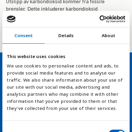
Utslipp av karbondioksid kommer fra fossile
brensler. Dette inkluderer karbondioksid
produsert gjennom forbruk og forbrenning av både
fast, flytende og gass form.
Consent
Details
About
This website uses cookies
We use cookies to personalise content and ads, to
Hold deg oppdatert på FN,
provide social media features and to analyse our
traffic. We also share information about your use of
arbeidslivsnytt eller verden i
our site with our social media, advertising and
skolen
analytics partners who may combine it with other
information that you’ve provided to them or that
arrow_forward
Velg nyhetsbrev
they’ve collected from your use of their services.
C