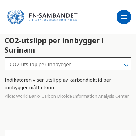
j
M
e
e
menu
r
r
m
k
l
:
CO2-utslipp per innbygger i
e
D
s
e
Surinam
e
t
r
t
e
e
n
Indikatoren viser utslipp av karbondioksid per
e
innbygger målt i tonn
t
Kilde:
World Bank/ Carbon Dioxide Information Analysis Center
t
s
t
e
d
e