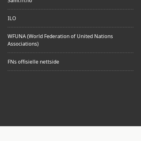
l
Sami.fn.no
i
ILO
g
h
WFUNA (World Federation of United Nations
e
Associations)
t
FNs offisielle nettside