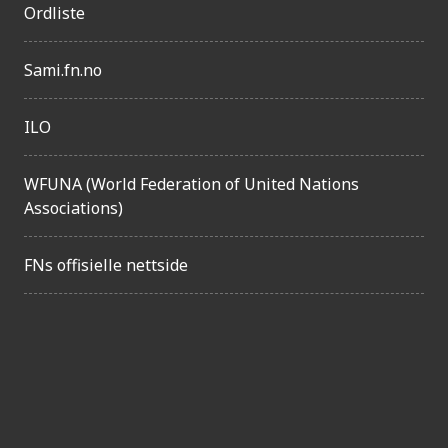
Ordliste
e
l
Sami.fn.no
i
g
ILO
h
e
WFUNA (World Federation of United Nations
Associations)
t
FNs offisielle nettside