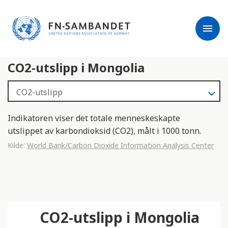
j
M
e
e
menu
r
r
m
k
l
:
CO2-utslipp i Mongolia
e
D
s
e
e
t
r
t
e
e
Indikatoren viser det totale menneskeskapte
n
utslippet av karbondioksid (CO2), målt i 1000 tonn.
e
Kilde:
World Bank/Carbon Dioxide Information Analysis Center
t
t
s
t
e
CO2-utslipp i Mongolia
d
e