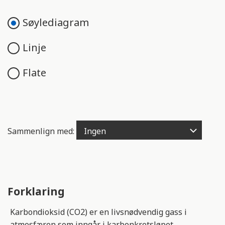
e
n
Søylediagram
g
e
Linje
l
i
Flate
g
h
e
t
s
Sammenlign med:
s
y
s
t
e
Forklaring
m
.
Karbondioksid (CO2) er en livsnødvendig gass i
atmosfæren som inngår i karbonkretsløpet.