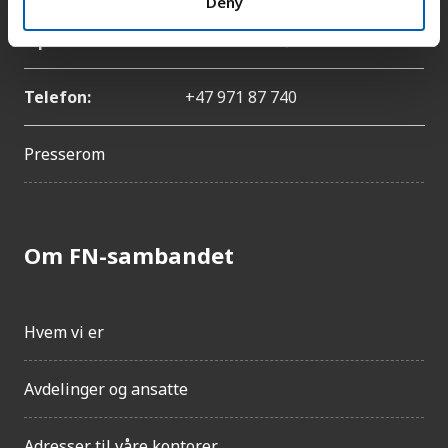
Deny
E-post:
catharina.bu@fn.no
Telefon:
+47 971 87 740
Presserom
Om FN-sambandet
Hvem vi er
Avdelinger og ansatte
Adresser til våre kontorer