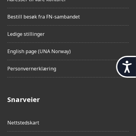
Bestill besøk fra FN-sambandet
Ledige stillinger
English page (UNA Norway)
t
Personvernerklæring
i
l
g
Snarveier
j
e
n
Nettstedskart
g