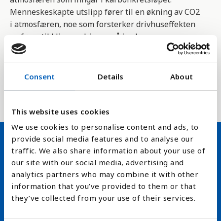
Menneskeskapte utslipp fører til en økning av CO2
i atmosfæren, noe som forsterker drivhuseffekten
og fører til klimaendringer på jorden.
For å stanse klimaendringene må menneskeskapte
CO2-utslipp reduseres kraftig. Menneskeskapte
Consent
Details
About
utslipp kommer fra forbrenning av fossile brensler
som kull, olje og gass, og fra avskoging.
This website uses cookies
We use cookies to personalise content and ads, to
provide social media features and to analyse our
traffic. We also share information about your use of
Hold deg oppdatert på FN,
our site with our social media, advertising and
arbeidslivsnytt eller verden i
analytics partners who may combine it with other
information that you’ve provided to them or that
skolen
they’ve collected from your use of their services.
arrow_forward
Velg nyhetsbrev