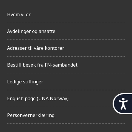
Hvem vi er
Avdelinger og ansatte
Adresser til våre kontorer
Bestill besøk fra FN-sambandet
Ledige stillinger
English page (UNA Norway)
t
i
Personvernerklæring
l
g