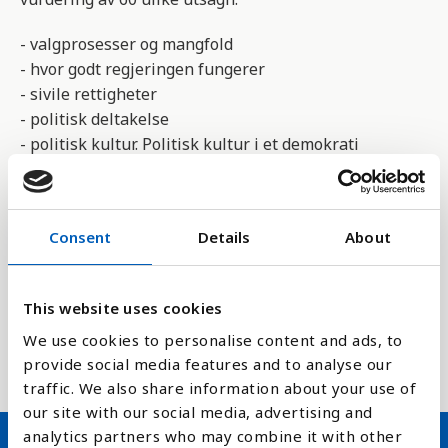
- valgprosesser og mangfold
- hvor godt regjeringen fungerer
- sivile rettigheter
- politisk deltakelse
- politisk kultur. Politisk kultur i et demokrati
handler blant annet om demokrati som et felles
verdigrunnlag.
Consent
Details
About
De ulike vurderingene er for meste gjort av
eksperter, men også meningsmålinger av
innbyggerne i landet ligger til grunn.
This website uses cookies
Det er det engelske tidsskriftet
The Economist
som
We use cookies to personalise content and ads, to
står bak målingen.
provide social media features and to analyse our
traffic. We also share information about your use of
our site with our social media, advertising and
analytics partners who may combine it with other