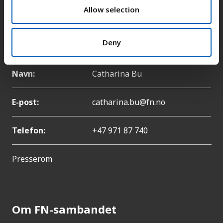
n
Allow selection
Telefon:
+47 22 86 84 00
Pressekontakt
Deny
Navn:
Catharina Bu
E-post:
catharina.bu@fn.no
Telefon:
+47 971 87 740
Presserom
Om FN-sambandet