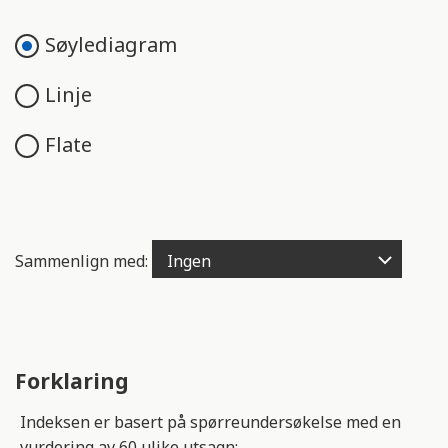
e
n
Søylediagram
g
e
Linje
l
i
Flate
g
h
e
t
s
Sammenlign med:
s
y
s
t
e
Forklaring
m
.
Indeksen er basert på spørreundersøkelse med en
vurdering av 60 ulike utsagn: