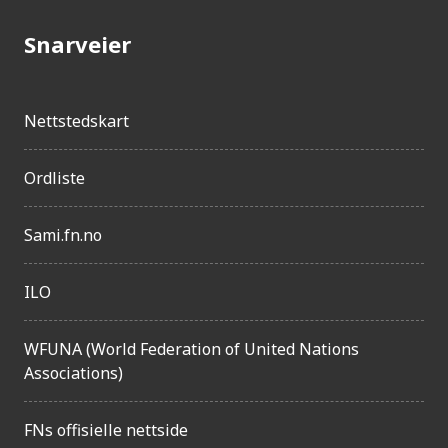
j
Snarveier
e
n
g
Nettstedskart
e
Ordliste
l
i
Sami.fn.no
g
h
ILO
e
t
WFUNA (World Federation of United Nations
Associations)
FNs offisielle nettside