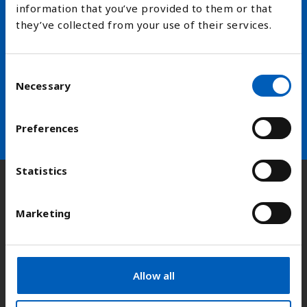
information that you’ve provided to them or that
Hold deg oppdatert på FN,
they’ve collected from your use of their services.
arbeidslivsnytt eller verden i
skolen
C
Necessary
o
arrow_forward
Velg nyhetsbrev
n
s
Preferences
e
n
t
Statistics
S
Kontakt
e
Marketing
l
e
Adresse:
Kongens gate 14, 0153 Oslo
c
t
Allow all
E-post:
fn-sambandet@fn.no
i
o