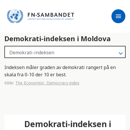
j
M
e
e
menu
r
r
m
k
l
:
Demokrati-indeksen i Moldova
e
D
s
e
e
t
r
t
e
e
Indeksen måler graden av demokrati rangert på en
n
skala fra 0-10 der 10 er best.
e
Kilde:
The Economist, Democracy index
t
t
s
t
e
Demokrati-indeksen i
d
e