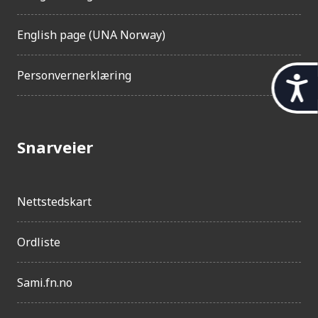
English page (UNA Norway)
Personvernerklæring
t
i
l
Snarveier
g
j
e
Nettstedskart
n
g
Ordliste
e
Sami.fn.no
l
i