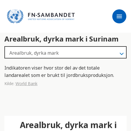
j
M
e
e
menu
r
r
m
k
l
:
Arealbruk, dyrka mark i Surinam
e
D
s
e
e
t
r
t
e
e
Indikatoren viser hvor stor del av det totale
n
landarealet som er brukt til jordbruksproduksjon.
e
Kilde:
World Bank
t
t
s
t
e
Arealbruk, dyrka mark i
d
e