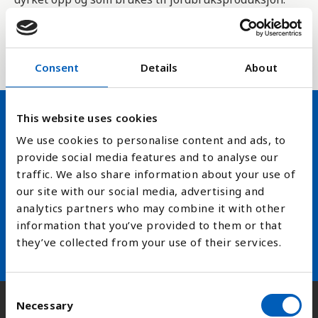
Jordbruksareal som er ute av bruk regnes ikke
med. Tallene er levert av SSB til FNs organisasjon
for ernæring og landbruk, FAO.
Consent
Details
About
This website uses cookies
Hold deg oppdatert på FN,
We use cookies to personalise content and ads, to
provide social media features and to analyse our
arbeidslivsnytt eller verden i
traffic. We also share information about your use of
skolen
our site with our social media, advertising and
analytics partners who may combine it with other
arrow_forward
Velg nyhetsbrev
information that you’ve provided to them or that
they’ve collected from your use of their services.
C
Necessary
o
Kontakt