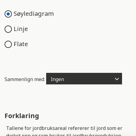
e
n
Søylediagram
g
e
Linje
l
i
Flate
g
h
e
t
s
Sammenlign med:
s
y
s
t
e
Forklaring
m
.
Tallene for jordbruksareal refererer til jord som er
dyrket opp og som brukes til jordbruksproduksjon.