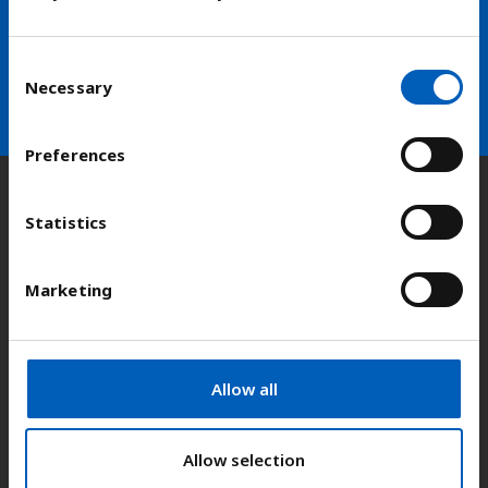
skolen
C
arrow_forward
Velg nyhetsbrev
Necessary
o
n
s
Preferences
e
n
Kontakt
t
Statistics
S
e
Marketing
Adresse:
Kongens gate 14, 0153 Oslo
l
e
c
E-post:
fn-sambandet@fn.no
t
Allow all
i
Telefon:
+47 22 86 84 00
o
n
Allow selection
Pressekontakt