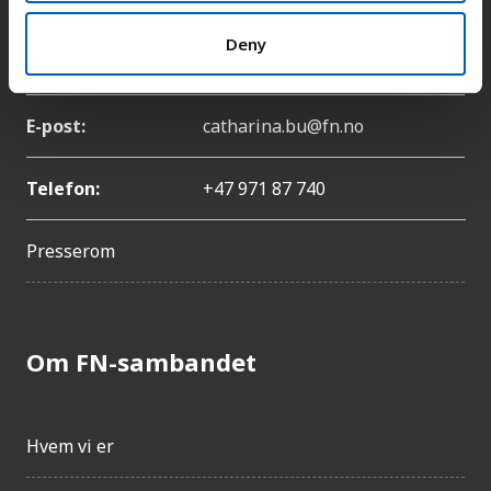
Deny
Navn:
Catharina Bu
E-post:
catharina.bu@fn.no
Telefon:
+47 971 87 740
Presserom
Om FN-sambandet
Hvem vi er