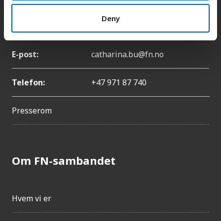
Deny
Navn:
Catharina Bu
E-post:
catharina.bu@fn.no
Telefon:
+47 971 87 740
Presserom
Om FN-sambandet
Hvem vi er