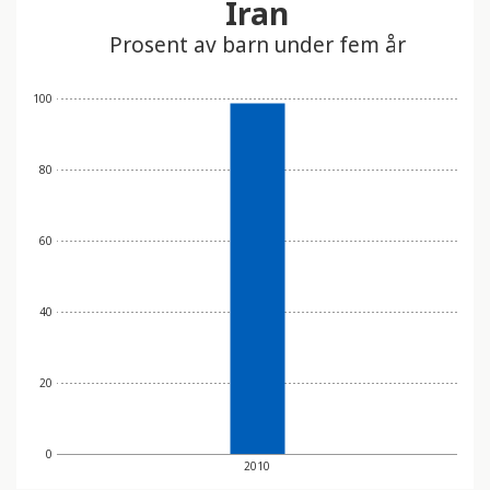
Iran
t
Prosent av barn under fem år
i
n
n
100
e
h
80
o
l
d
60
e
r
e
40
t
t
20
i
l
g
0
j
2010