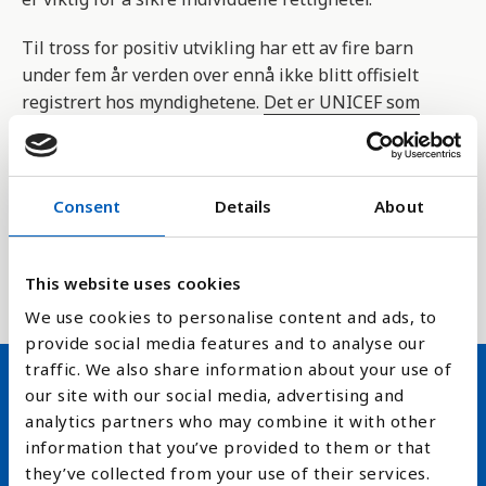
Til tross for positiv utvikling har
ett av fire barn
under fem år verden over ennå ikke blitt offisielt
registrert hos myndighetene.
Det er UNICEF som
samler inn tallene
, og tallene er det som er
registrert de siste ti årene.
Dette er en indikator for FNs bærekraftmål ,delmål
Consent
Details
About
16.9.1 som handler om å sikre juridisk identitet for
alle, blant annet med å registrere alle som blir
This website uses cookies
født, innen 2030.
We use cookies to personalise content and ads, to
provide social media features and to analyse our
traffic. We also share information about your use of
our site with our social media, advertising and
Hold deg oppdatert på FN,
analytics partners who may combine it with other
information that you’ve provided to them or that
arbeidslivsnytt eller verden i
they’ve collected from your use of their services.