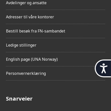
Avdelinger og ansatte
Adresser til våre kontorer
Bestill besøk fra FN-sambandet
Ledige stillinger
English page (UNA Norway)
t
Personvernerklæring
i
l
g
Snarveier
j
e