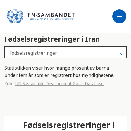
j
M
e
e
menu
r
r
m
k
l
:
Fødselsregistreringer i Iran
e
D
s
e
e
t
r
t
e
e
Statistikken viser hvor mange prosent av barna
n
under fem år som er registrert hos myndighetene.
e
Kilde:
UN Sustainable Development Goals Database
t
t
s
t
e
Fødselsregistreringer i
d
e