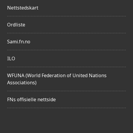
n
Nettstedskart
g
e
Ordliste
l
i
Sami.fn.no
g
ILO
h
e
WFUNA (World Federation of United Nations
t
Associations)
FNs offisielle nettside