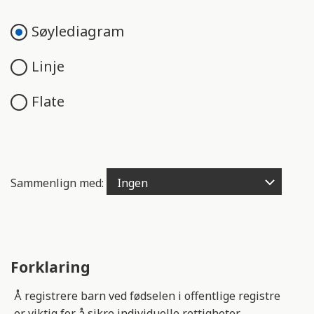
e
n
Søylediagram
g
e
Linje
l
i
Flate
g
h
e
t
s
Sammenlign med:
s
y
s
t
e
Forklaring
m
.
Å registrere barn ved fødselen i offentlige registre
er viktig for å sikre individuelle rettigheter.