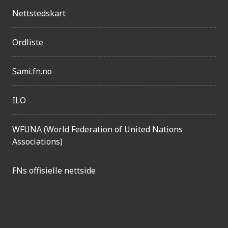
n
Nettstedskart
g
e
Ordliste
l
i
Sami.fn.no
g
ILO
h
e
WFUNA (World Federation of United Nations
t
Associations)
FNs offisielle nettside