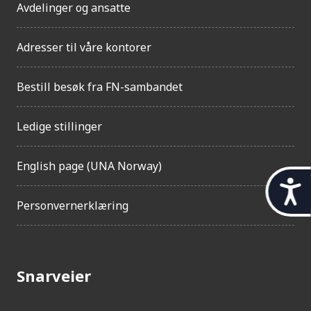
Avdelinger og ansatte
Adresser til våre kontorer
Bestill besøk fra FN-sambandet
Ledige stillinger
English page (UNA Norway)
t
Personvernerklæring
i
l
g
Snarveier
j
e