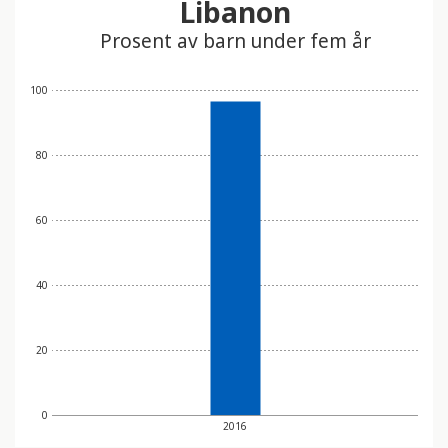
Libanon
t
Prosent av barn under fem år
i
n
n
100
e
h
80
o
l
d
60
e
r
e
40
t
t
20
i
l
g
0
j
2016