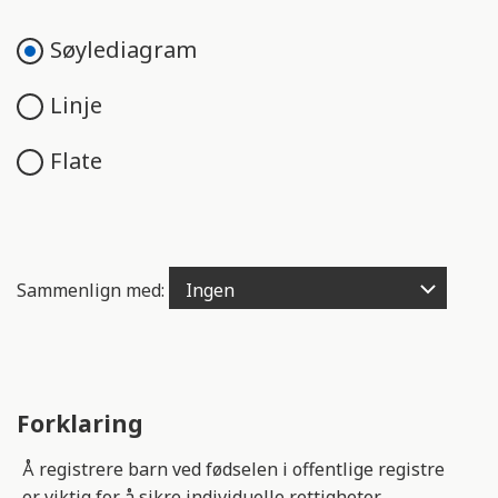
e
n
Søylediagram
g
e
Linje
l
i
Flate
g
h
e
t
s
Sammenlign med:
s
y
s
t
e
Forklaring
m
.
Å registrere barn ved fødselen i offentlige registre
er viktig for å sikre individuelle rettigheter.