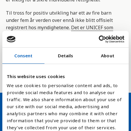
Til tross for positiv utvikling har
ett av fire barn
under fem år verden over ennå ikke blitt offisielt
registrert hos myndighetene.
Det er UNICEF som
samler inn tallene
, og tallene er det som er
registrert de siste ti årene.
Dette er en indikator for FNs bærekraftmål ,delmål
Consent
Details
About
16.9.1 som handler om å sikre juridisk identitet for
alle, blant annet med å registrere alle som blir
This website uses cookies
født, innen 2030.
We use cookies to personalise content and ads, to
provide social media features and to analyse our
traffic. We also share information about your use of
our site with our social media, advertising and
Hold deg oppdatert på FN,
analytics partners who may combine it with other
information that you’ve provided to them or that
arbeidslivsnytt eller verden i
they’ve collected from your use of their services.