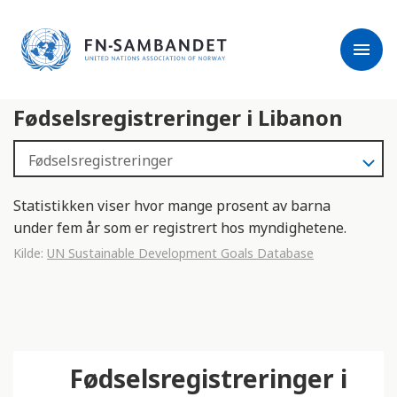
j
M
e
e
menu
r
r
m
k
l
:
Fødselsregistreringer i Libanon
e
D
s
e
e
t
r
t
e
e
Statistikken viser hvor mange prosent av barna
n
under fem år som er registrert hos myndighetene.
e
Kilde:
UN Sustainable Development Goals Database
t
t
s
t
e
Fødselsregistreringer i
d
e