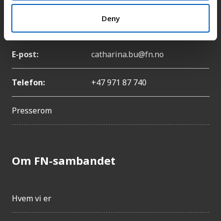
Deny
Navn:
Catharina Bu
E-post:
catharina.bu@fn.no
Telefon:
+47 971 87 740
Presserom
Om FN-sambandet
Hvem vi er