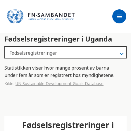
j
M
e
e
menu
r
r
m
k
l
:
Fødselsregistreringer i Uganda
e
D
s
e
e
t
r
t
e
e
Statistikken viser hvor mange prosent av barna
n
under fem år som er registrert hos myndighetene.
e
Kilde:
UN Sustainable Development Goals Database
t
t
s
t
e
Fødselsregistreringer i
d
e