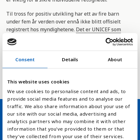
Til tross for positiv utvikling har
ett av fire barn
under fem år verden over ennå ikke blitt offisielt
registrert hos myndighetene.
Det er UNICEF som
samler inn tallene
, og tallene er det som er
registrert de siste ti årene.
Dette er en indikator for FNs bærekraftmål ,delmål
Consent
Details
About
16.9.1 som handler om å sikre juridisk identitet for
alle, blant annet med å registrere alle som blir
This website uses cookies
født, innen 2030.
We use cookies to personalise content and ads, to
provide social media features and to analyse our
traffic. We also share information about your use of
our site with our social media, advertising and
Hold deg oppdatert på FN,
analytics partners who may combine it with other
information that you’ve provided to them or that
arbeidslivsnytt eller verden i
they’ve collected from your use of their services.