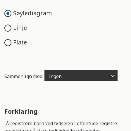
e
n
Søylediagram
g
e
Linje
l
i
Flate
g
h
e
t
s
Sammenlign med:
s
y
s
t
e
Forklaring
m
.
Å registrere barn ved fødselen i offentlige registre
er viktig for å sikre individuelle rettigheter.