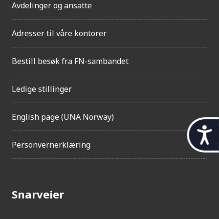
Avdelinger og ansatte
Adresser til våre kontorer
Bestill besøk fra FN-sambandet
Ledige stillinger
English page (UNA Norway)
t
Personvernerklæring
i
l
g
Snarveier
j
e