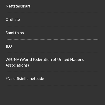
n
Nettstedskart
g
e
Ordliste
l
i
Sami.fn.no
g
ILO
h
e
WFUNA (World Federation of United Nations
t
Associations)
FNs offisielle nettside