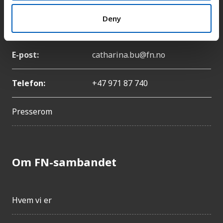
Deny
Navn:
Catharina Bu
E-post:
catharina.bu@fn.no
Telefon:
+47 971 87 740
Presserom
Om FN-sambandet
Hvem vi er