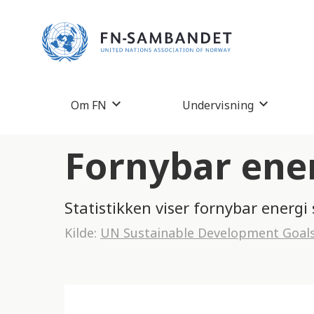
M
e
r
k
:
Om FN
Undervisning
D
e
Fornybar ene
t
t
Statistikken viser fornybar energi
e
Kilde:
UN Sustainable Development Goal
n
e
t
t