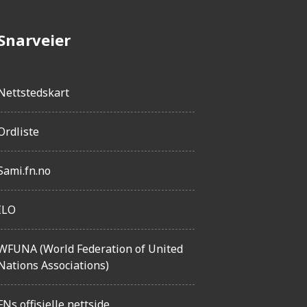
t
Snarveier
Nettstedskart
Ordliste
Sami.fn.no
ILO
WFUNA (World Federation of United
Nations Associations)
FNs offisielle nettside