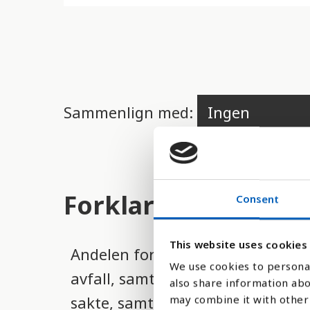
d
e
r
e
t
Sammenlign med:
t
i
l
g
Forklaring
Consent
j
e
This website uses cookies
Andelen fornybar energi (som komm
n
We use cookies to personal
avfall, samt geotermiske og mari
g
also share information abo
sakte, samtidig som forbruket av
may combine it with other 
e