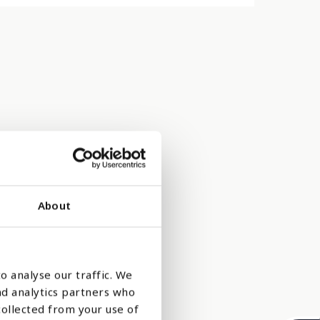
About
biogass,
o analyse our traffic. We
har økt
nd analytics partners who
collected from your use of