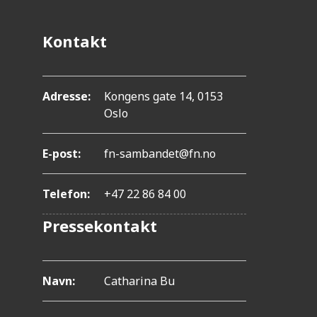
.
T
Kontakt
r
y
k
Adresse:
Kongens gate 14, 0153
Oslo
k
p
E-post:
fn-sambandet@fn.no
å
C
Telefon:
+47 22 86 84 00
o
Pressekontakt
n
t
Navn:
Catharina Bu
r
o